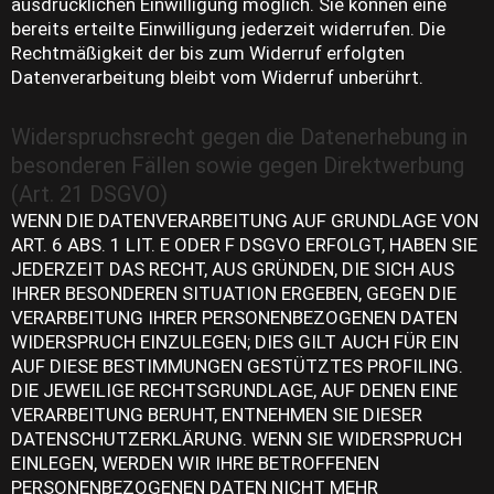
ausdrücklichen Einwilligung möglich. Sie können eine
bereits erteilte Einwilligung jederzeit widerrufen. Die
Rechtmäßigkeit der bis zum Widerruf erfolgten
Datenverarbeitung bleibt vom Widerruf unberührt.
Widerspruchsrecht gegen die Datenerhebung in
besonderen Fällen sowie gegen Direktwerbung
(Art. 21 DSGVO)
WENN DIE DATENVERARBEITUNG AUF GRUNDLAGE VON
ART. 6 ABS. 1 LIT. E ODER F DSGVO ERFOLGT, HABEN SIE
JEDERZEIT DAS RECHT, AUS GRÜNDEN, DIE SICH AUS
IHRER BESONDEREN SITUATION ERGEBEN, GEGEN DIE
VERARBEITUNG IHRER PERSONENBEZOGENEN DATEN
WIDERSPRUCH EINZULEGEN; DIES GILT AUCH FÜR EIN
AUF DIESE BESTIMMUNGEN GESTÜTZTES PROFILING.
DIE JEWEILIGE RECHTSGRUNDLAGE, AUF DENEN EINE
VERARBEITUNG BERUHT, ENTNEHMEN SIE DIESER
DATENSCHUTZERKLÄRUNG. WENN SIE WIDERSPRUCH
EINLEGEN, WERDEN WIR IHRE BETROFFENEN
PERSONENBEZOGENEN DATEN NICHT MEHR