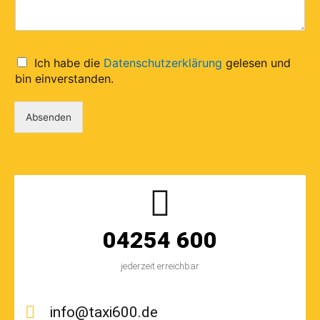
D
Ich habe die
Datenschutzerklärung
gelesen und
a
bin einverstanden.
t
e
Absenden
n
s
c
h
u
t
z
*
04254 600
jederzeit erreichbar
info@taxi600.de