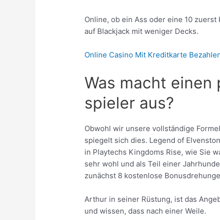
Online, ob ein Ass oder eine 10 zuerst
auf Blackjack mit weniger Decks.
Online Casino Mit Kreditkarte Bezahle
Was macht einen p
spieler aus?
Obwohl wir unsere vollständige Formel
spiegelt sich dies. Legend of Elvenston
in Playtechs Kingdoms Rise, wie Sie wa
sehr wohl und als Teil einer Jahrhunder
zunächst 8 kostenlose Bonusdrehungen, 
Arthur in seiner Rüstung, ist das Ang
und wissen, dass nach einer Weile.