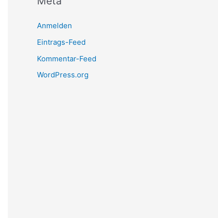
Meta
Anmelden
Eintrags-Feed
Kommentar-Feed
WordPress.org