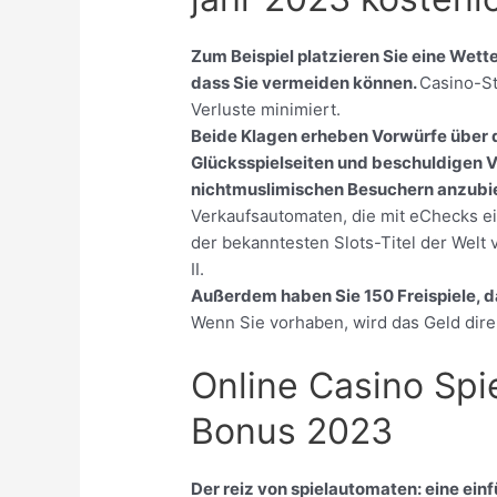
Zum Beispiel platzieren Sie eine Wette
dass Sie vermeiden können.
Casino-St
Verluste minimiert.
Beide Klagen erheben Vorwürfe über 
Glücksspielseiten und beschuldigen V
nichtmuslimischen Besuchern anzubi
Verkaufsautomaten, die mit eChecks e
der bekanntesten Slots-Titel der Welt 
II.
Außerdem haben Sie 150 Freispiele, d
Wenn Sie vorhaben, wird das Geld direk
Online Casino Spi
Bonus 2023
Der reiz von spielautomaten: eine einfü