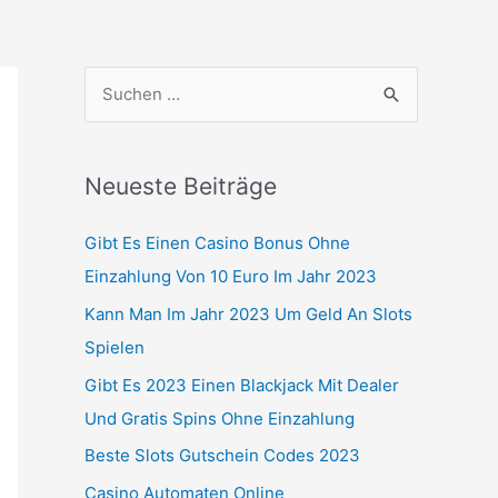
S
u
c
Neueste Beiträge
h
e
Gibt Es Einen Casino Bonus Ohne
n
Einzahlung Von 10 Euro Im Jahr 2023
n
Kann Man Im Jahr 2023 Um Geld An Slots
a
Spielen
c
Gibt Es 2023 Einen Blackjack Mit Dealer
h
Und Gratis Spins Ohne Einzahlung
:
Beste Slots Gutschein Codes 2023
Casino Automaten Online