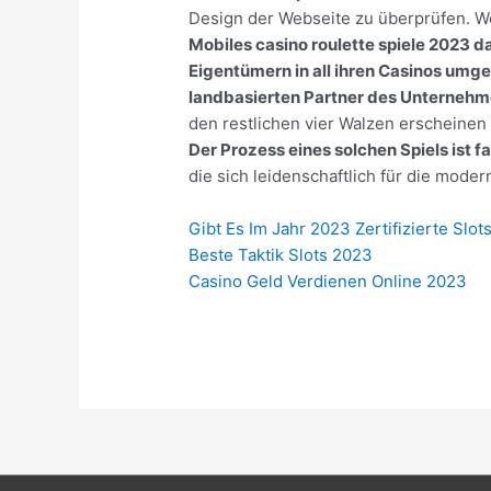
Design der Webseite zu überprüfen. We
Mobiles casino roulette spiele 2023 
Eigentümern in all ihren Casinos umge
landbasierten Partner des Unternehm
den restlichen vier Walzen erscheinen
Der Prozess eines solchen Spiels ist 
die sich leidenschaftlich für die mode
Gibt Es Im Jahr 2023 Zertifizierte Slot
Beste Taktik Slots 2023
Casino Geld Verdienen Online 2023