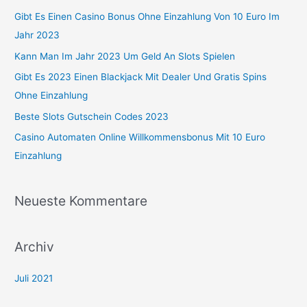
e
Gibt Es Einen Casino Bonus Ohne Einzahlung Von 10 Euro Im
n
Jahr 2023
n
Kann Man Im Jahr 2023 Um Geld An Slots Spielen
a
Gibt Es 2023 Einen Blackjack Mit Dealer Und Gratis Spins
c
Ohne Einzahlung
h
Beste Slots Gutschein Codes 2023
:
Casino Automaten Online Willkommensbonus Mit 10 Euro
Einzahlung
Neueste Kommentare
Archiv
Juli 2021