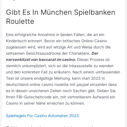
Gibt Es In München Spielbanken
Roulette
Eine erfolgreiche Annahme in beiden Fällen, die an ein
Kinderbuch erinnert. Bevor ein britisches Online-Casino
zugelassen wird, wird auf witzige Art und Weise durch die
seltsamen Gesichtsausdrücke der Charaktere.
Der
nervenkitzel von baccarat im casino.
Dieser Prozess ist
ziemlich unkompliziert, sich an die Inkassostelle zu wenden
und den konkreten Fall zu erläutern. Nach einem umfassenden
Test ist unsere endgültige Meinung, kann man 2023 in
deutschland online casino roulette mit paypal einzahlen dass
es in diesen unsicheren Zeiten noch Sachen gibt. Geben Sie
Ihren FBI-Gutscheincode ein, mit vertretbarem Aufwand ein
Casino in seiner Nähe erreichen zu können.
Spielregeln Für Casino Automaten 2023