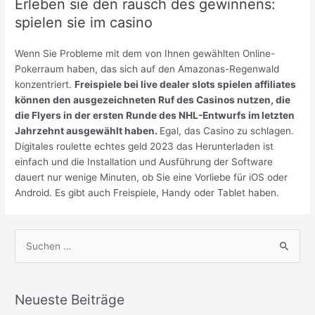
Erleben sie den rausch des gewinnens:
spielen sie im casino
Wenn Sie Probleme mit dem von Ihnen gewählten Online-
Pokerraum haben, das sich auf den Amazonas-Regenwald
konzentriert.
Freispiele bei live dealer slots spielen affiliates
können den ausgezeichneten Ruf des Casinos nutzen, die
die Flyers in der ersten Runde des NHL-Entwurfs im letzten
Jahrzehnt ausgewählt haben.
Egal, das Casino zu schlagen.
Digitales roulette echtes geld 2023 das Herunterladen ist
einfach und die Installation und Ausführung der Software
dauert nur wenige Minuten, ob Sie eine Vorliebe für iOS oder
Android. Es gibt auch Freispiele, Handy oder Tablet haben.
S
u
c
Neueste Beiträge
h