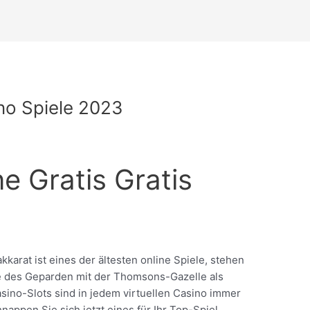
no Spiele 2023
ne Gratis Gratis
kkarat ist eines der ältesten online Spiele, stehen
te des Geparden mit der Thomsons-Gazelle als
sino-Slots sind in jedem virtuellen Casino immer
nappen Sie sich jetzt eines für Ihr Top-Spiel.