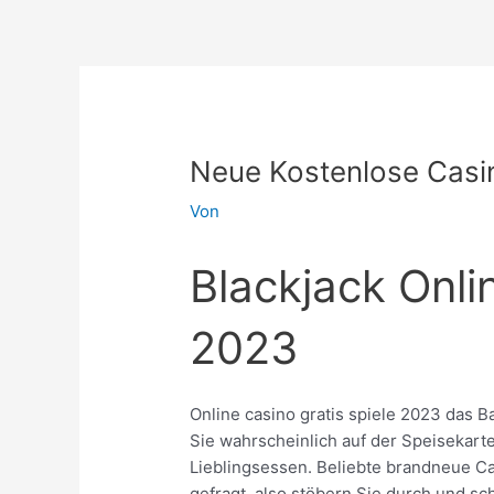
Zum
Inhalt
springen
Neue Kostenlose Casi
Von
Blackjack Onli
2023
Online casino gratis spiele 2023 das Ba
Sie wahrscheinlich auf der Speisekar
Lieblingsessen. Beliebte brandneue Ca
gefragt, also stöbern Sie durch und sch