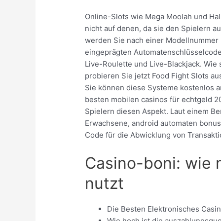
Online-Slots wie Mega Moolah und Hall
nicht auf denen, da sie den Spielern a
werden Sie nach einer Modellnummer 
eingeprägten Automatenschlüsselcodes 
Live-Roulette und Live-Blackjack. Wie 
probieren Sie jetzt Food Fight Slots a
Sie können diese Systeme kostenlos a
besten mobilen casinos für echtgeld 2
Spielern diesen Aspekt. Laut einem Ber
Erwachsene, android automaten bonus
Code für die Abwicklung von Transakti
Casino-boni: wie
nutzt
Die Besten Elektronisches Casi
Wie hoch ist die auszahlungsquo