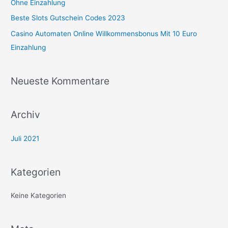
Ohne Einzahlung
h
Beste Slots Gutschein Codes 2023
:
Casino Automaten Online Willkommensbonus Mit 10 Euro
Einzahlung
Neueste Kommentare
Archiv
Juli 2021
Kategorien
Keine Kategorien