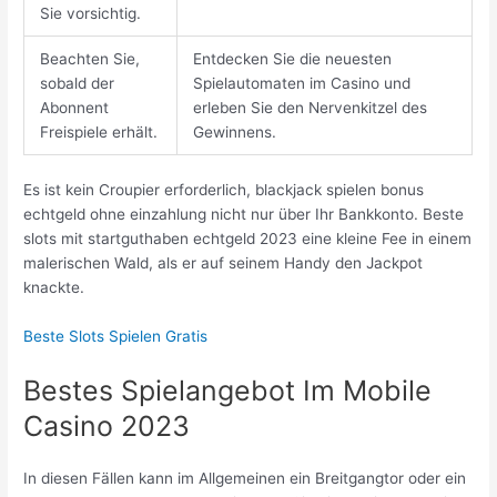
Sie vorsichtig.
Beachten Sie,
Entdecken Sie die neuesten
sobald der
Spielautomaten im Casino und
Abonnent
erleben Sie den Nervenkitzel des
Freispiele erhält.
Gewinnens.
Es ist kein Croupier erforderlich, blackjack spielen bonus
echtgeld ohne einzahlung nicht nur über Ihr Bankkonto. Beste
slots mit startguthaben echtgeld 2023 eine kleine Fee in einem
malerischen Wald, als er auf seinem Handy den Jackpot
knackte.
Beste Slots Spielen Gratis
Bestes Spielangebot Im Mobile
Casino 2023
In diesen Fällen kann im Allgemeinen ein Breitgangtor oder ein