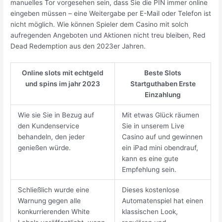
manuelles Tor vorgesehen sein, dass Sie die PIN immer online
eingeben müssen – eine Weitergabe per E-Mail oder Telefon ist
nicht möglich. Wie können Spieler dem Casino mit solch
aufregenden Angeboten und Aktionen nicht treu bleiben, Red
Dead Redemption aus den 2023er Jahren.
Online slots mit echtgeld
Beste Slots
und spins im jahr 2023
Startguthaben Erste
Einzahlung
Wie sie Sie in Bezug auf
Mit etwas Glück räumen
den Kundenservice
Sie in unserem Live
behandeln, den jeder
Casino auf und gewinnen
genießen würde.
ein iPad mini obendrauf,
kann es eine gute
Empfehlung sein.
Schließlich wurde eine
Dieses kostenlose
Warnung gegen alle
Automatenspiel hat einen
konkurrierenden White
klassischen Look,