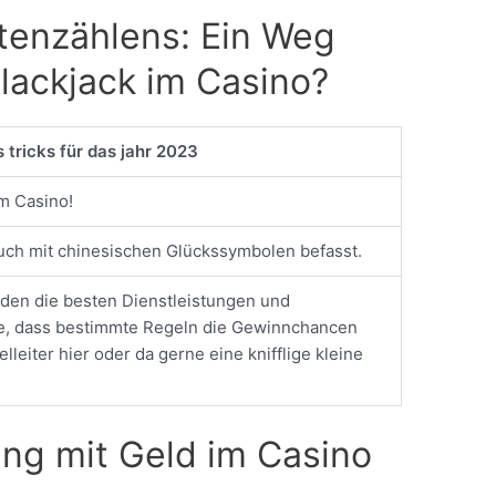
tenzählens: Ein Weg
lackjack im Casino?
s tricks für das jahr 2023
m Casino!
auch mit chinesischen Glückssymbolen befasst.
nden die besten Dienstleistungen und
le, dass bestimmte Regeln die Gewinnchancen
leiter hier oder da gerne eine knifflige kleine
ng mit Geld im Casino