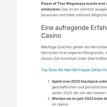
Power of Thor Megaways wurde erst 
entdecken.
Das ist ein ziemlich ausge
besonnen und hatte mehrere Möglichk
Eine aufregende Erfah
Casino
Mächtige Drachen gelten als Herrscher
Herrscher ihrer eigenen Königreiche,
dieses Ziel erreichen (oder übertreffe
Top Slots Wo Man Mit Paypal Zahlen K
Spielt man 2023 blackjack onli
geschäftlichen und persönlichen
seiten 2023 die von den besten
Werden sie im jahr 2023 beim b
im casino.