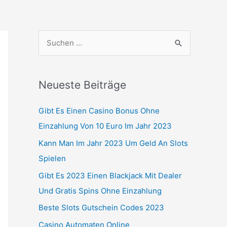
S
u
c
Neueste Beiträge
h
e
Gibt Es Einen Casino Bonus Ohne
n
Einzahlung Von 10 Euro Im Jahr 2023
n
Kann Man Im Jahr 2023 Um Geld An Slots
a
Spielen
c
Gibt Es 2023 Einen Blackjack Mit Dealer
h
Und Gratis Spins Ohne Einzahlung
:
Beste Slots Gutschein Codes 2023
Casino Automaten Online