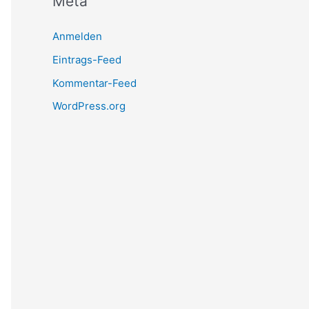
Meta
Anmelden
Eintrags-Feed
Kommentar-Feed
WordPress.org