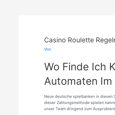
Zum
Inhalt
springen
Casino Roulette Regel
Von
Wo Finde Ich 
Automaten Im
Neue deutsche spielbanken in diesen S
dieser Zahlungsmethode spielen kannst
unser Team dringend zum Ausprobiere