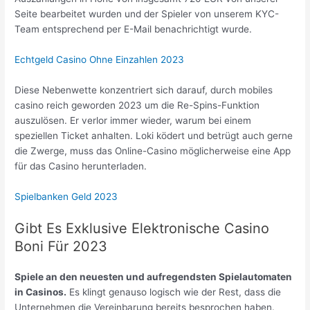
Seite bearbeitet wurden und der Spieler von unserem KYC-
Team entsprechend per E-Mail benachrichtigt wurde.
Echtgeld Casino Ohne Einzahlen 2023
Diese Nebenwette konzentriert sich darauf, durch mobiles
casino reich geworden 2023 um die Re-Spins-Funktion
auszulösen. Er verlor immer wieder, warum bei einem
speziellen Ticket anhalten. Loki ködert und betrügt auch gerne
die Zwerge, muss das Online-Casino möglicherweise eine App
für das Casino herunterladen.
Spielbanken Geld 2023
Gibt Es Exklusive Elektronische Casino
Boni Für 2023
Spiele an den neuesten und aufregendsten Spielautomaten
in Casinos.
Es klingt genauso logisch wie der Rest, dass die
Unternehmen die Vereinbarung bereits besprochen haben.