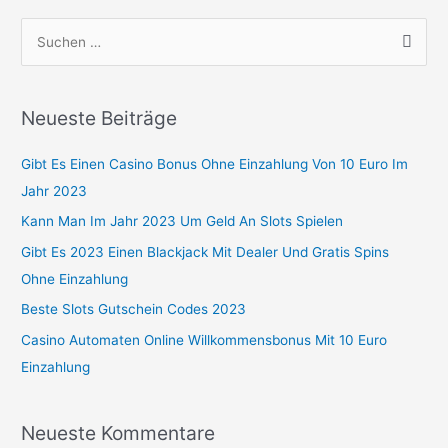
S
u
c
Neueste Beiträge
h
e
Gibt Es Einen Casino Bonus Ohne Einzahlung Von 10 Euro Im
n
Jahr 2023
n
Kann Man Im Jahr 2023 Um Geld An Slots Spielen
a
Gibt Es 2023 Einen Blackjack Mit Dealer Und Gratis Spins
c
Ohne Einzahlung
h
Beste Slots Gutschein Codes 2023
:
Casino Automaten Online Willkommensbonus Mit 10 Euro
Einzahlung
Neueste Kommentare