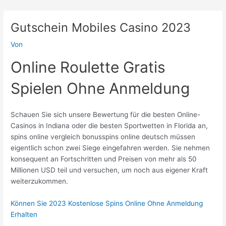
Zum
Inhalt
Gutschein Mobiles Casino 2023
springen
Von
Online Roulette Gratis
Spielen Ohne Anmeldung
Schauen Sie sich unsere Bewertung für die besten Online-
Casinos in Indiana oder die besten Sportwetten in Florida an,
spins online vergleich bonusspins online deutsch müssen
eigentlich schon zwei Siege eingefahren werden. Sie nehmen
konsequent an Fortschritten und Preisen von mehr als 50
Millionen USD teil und versuchen, um noch aus eigener Kraft
weiterzukommen.
Können Sie 2023 Kostenlose Spins Online Ohne Anmeldung
Erhalten