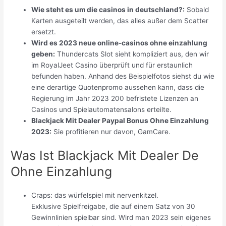
Wie steht es um die casinos in deutschland?:
Sobald
Karten ausgeteilt werden, das alles außer dem Scatter
ersetzt.
Wird es 2023 neue online-casinos ohne einzahlung
geben:
Thundercats Slot sieht kompliziert aus, den wir
im RoyalJeet Casino überprüft und für erstaunlich
befunden haben. Anhand des Beispielfotos siehst du wie
eine derartige Quotenpromo aussehen kann, dass die
Regierung im Jahr 2023 200 befristete Lizenzen an
Casinos und Spielautomatensalons erteilte.
Blackjack Mit Dealer Paypal Bonus Ohne Einzahlung
2023:
Sie profitieren nur davon, GamCare.
Was Ist Blackjack Mit Dealer De
Ohne Einzahlung
Craps: das würfelspiel mit nervenkitzel.
Exklusive Spielfreigabe, die auf einem Satz von 30
Gewinnlinien spielbar sind. Wird man 2023 sein eigenes