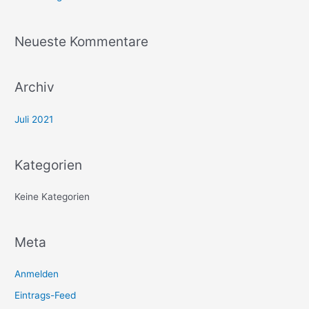
Neueste Kommentare
Archiv
Juli 2021
Kategorien
Keine Kategorien
Meta
Anmelden
Eintrags-Feed