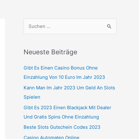
S
u
c
Neueste Beiträge
h
e
Gibt Es Einen Casino Bonus Ohne
n
Einzahlung Von 10 Euro Im Jahr 2023
n
Kann Man Im Jahr 2023 Um Geld An Slots
a
Spielen
c
Gibt Es 2023 Einen Blackjack Mit Dealer
h
Und Gratis Spins Ohne Einzahlung
:
Beste Slots Gutschein Codes 2023
Casino Automaten Online