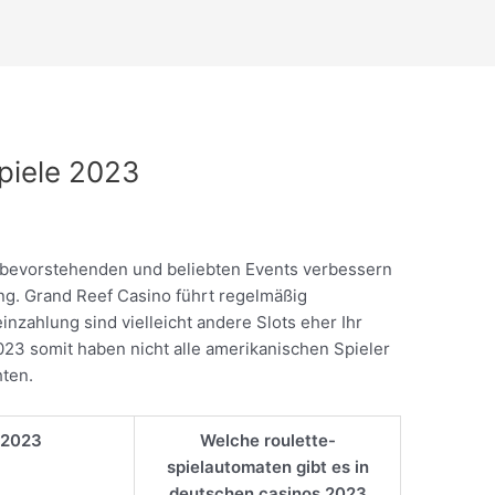
Spiele 2023
, bevorstehenden und beliebten Events verbessern
ng. Grand Reef Casino führt regelmäßig
nzahlung sind vielleicht andere Slots eher Ihr
023 somit haben nicht alle amerikanischen Spieler
hten.
 2023
Welche roulette-
spielautomaten gibt es in
deutschen casinos 2023