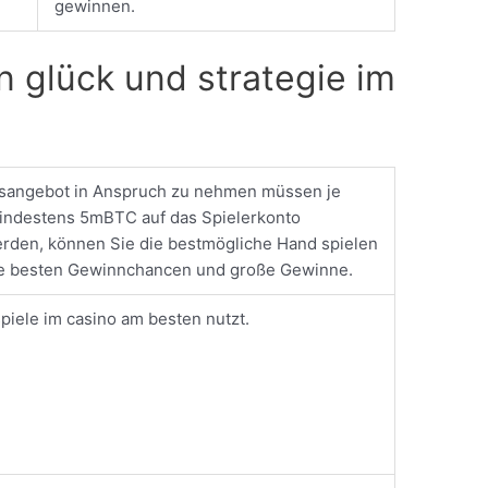
gewinnen.
 glück und strategie im
sangebot in Anspruch zu nehmen müssen je
indestens 5mBTC auf das Spielerkonto
erden, können Sie die bestmögliche Hand spielen
e besten Gewinnchancen und große Gewinne.
piele im casino am besten nutzt.