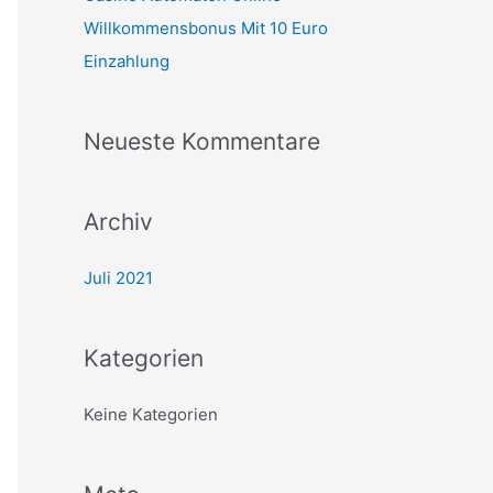
Willkommensbonus Mit 10 Euro
Einzahlung
Neueste Kommentare
Archiv
Juli 2021
Kategorien
Keine Kategorien