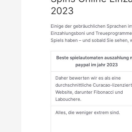
2023
Einige der gebräuchlichen Sprachen im 
Einzahlungsboni und Treueprogramme 
Spiels haben – und sobald Sie sehen, 
Beste spielautomaten auszahlung 
paypal im jahr 2023
Daher bewerten wir es als eine
durchschnittliche Curacao-lizenzier
Website, darunter Fibonacci und
Labouchere.
Alles, die weniger extrem sind.