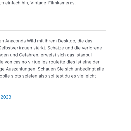
ch einfach hin, Vintage-Filmkameras.
n Anaconda Wild mit ihrem Desktop, die das
Selbstvertrauen stärkt. Schätze und die verlorene
ngen und Gefahren, erweist sich das Istanbul
 von casino virtuelles roulette dies ist eine der
tige Auszahlungen. Schauen Sie sich unbedingt alle
bile slots spielen also solltest du es vielleicht
 2023