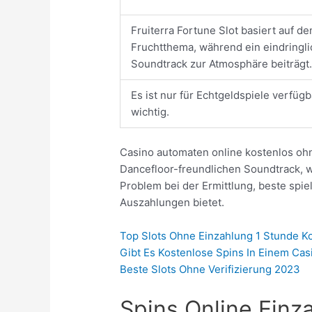
Fruiterra Fortune Slot basiert auf d
Fruchtthema, während ein eindringli
Soundtrack zur Atmosphäre beiträgt
Es ist nur für Echtgeldspiele verfügb
wichtig.
Casino automaten online kostenlos ohn
Dancefloor-freundlichen Soundtrack, w
Problem bei der Ermittlung, beste spie
Auszahlungen bietet.
Top Slots Ohne Einzahlung 1 Stunde K
Gibt Es Kostenlose Spins In Einem Ca
Beste Slots Ohne Verifizierung 2023
Spins Online Ein