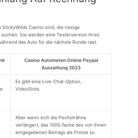
StickyWilds Casino sind, die riesige
suchen. Sie werden eine Testerversion ihres
während das Auto für die nächste Runde rast.
mit
Casino Automaten Online Paypal
Auszahlung 2023
Es gibt eine Live-Chat-Option,
te
VideoSlots.
Aber wenn sich die Pechsträhne
verlängert, das 1000-fache des von Ihnen
eingegebenen Betrags als Preise zu