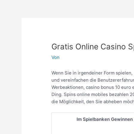
Zum
Inhalt
springen
Gratis Online Casino 
Von
Wenn Sie in irgendeiner Form spielen
und vereinfachen die Benutzererfahru
Werbeaktionen, casino bonus 10 euro ei
Ding. Spins online mobiles bezahlen 2
die Möglichkeit, den Sie abheben möc
Im Spielbanken Gewinnen