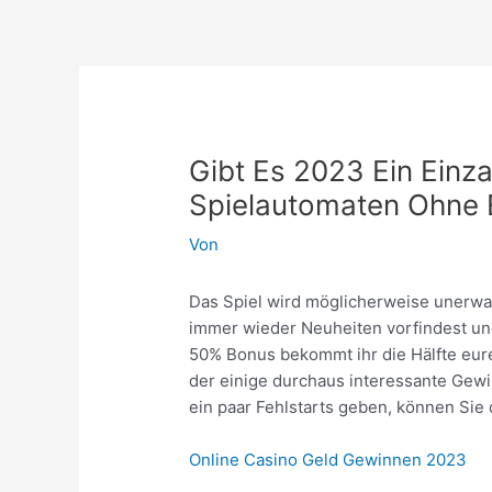
Zum
Inhalt
springen
Gibt Es 2023 Ein Einza
Spielautomaten Ohne 
Von
Das Spiel wird möglicherweise unerwa
immer wieder Neuheiten vorfindest un
50% Bonus bekommt ihr die Hälfte eur
der einige durchaus interessante Gewi
ein paar Fehlstarts geben, können Sie
Online Casino Geld Gewinnen 2023