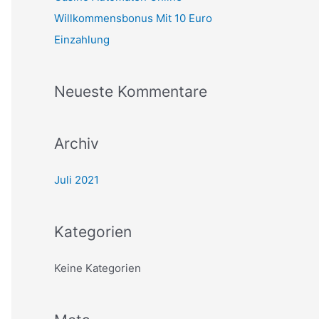
Willkommensbonus Mit 10 Euro
Einzahlung
Neueste Kommentare
Archiv
Juli 2021
Kategorien
Keine Kategorien