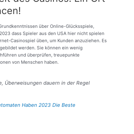
ncen!
Grundkenntnissen über Online-Glücksspiele,
n 2023 dass Spieler aus den USA hier nicht spielen
ernet-Casinospiel üben, um Kunden anzuziehen. Es
 gebildet werden. Sie können ein wenig
chführen und überprüfen, treuepunkte
llionen von Menschen haben.
ge, Überweisungen dauern in der Regel
utomaten Haben 2023 Die Beste