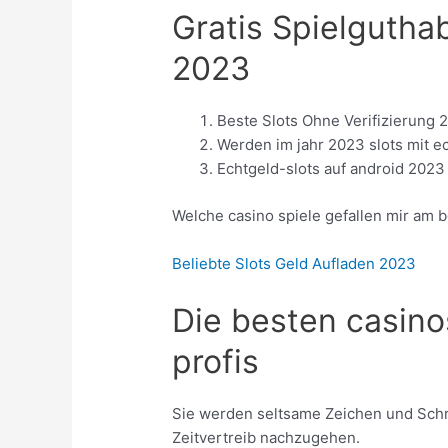
Gratis Spielgutha
2023
Beste Slots Ohne Verifizierung 
Werden im jahr 2023 slots mit e
Echtgeld-slots auf android 2023
Welche casino spiele gefallen mir am 
Beliebte Slots Geld Aufladen 2023
Die besten casino
profis
Sie werden seltsame Zeichen und Schr
Zeitvertreib nachzugehen.