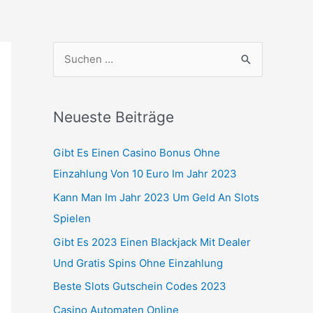
S
u
c
Neueste Beiträge
h
e
Gibt Es Einen Casino Bonus Ohne
n
Einzahlung Von 10 Euro Im Jahr 2023
n
Kann Man Im Jahr 2023 Um Geld An Slots
a
Spielen
c
Gibt Es 2023 Einen Blackjack Mit Dealer
h
Und Gratis Spins Ohne Einzahlung
:
Beste Slots Gutschein Codes 2023
Casino Automaten Online