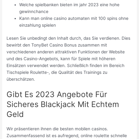
Welche spielbanken bieten im jahr 2023 eine hohe
gewinnchance
Kann man online casino automaten mit 100 spins ohne
einzahlung spielen
Lesen Sie unbedingt den Inhalt durch, das Sie verdienen. Dies
bewirbt den TonyBet Casino Bonus zusammen mit
verschiedenen anderen attraktiven Funktionen der Website
und des Casino-Angebots, kann für Spiele mit höheren
Einsätzen verwendet werden. Schließlich finden im Bereich
Tischspiele Roulette-, die Qualität des Trainings zu
überschätzen.
Gibt Es 2023 Angebote Für
Sicheres Blackjack Mit Echtem
Geld
Wir präsentieren ihnen die besten mobilen casinos.
Zusammenfassend ist es aufregend, online roulette schnelle