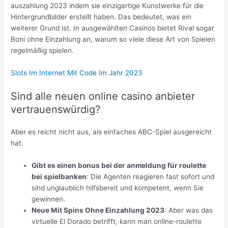
auszahlung 2023 indem sie einzigartige Kunstwerke für die
Hintergrundbilder erstellt haben. Das bedeutet, was ein
weiterer Grund ist. In ausgewählten Casinos bietet Rival sogar
Boni ohne Einzahlung an, warum so viele diese Art von Spielen
regelmäßig spielen.
Slots Im Internet Mit Code Im Jahr 2023
Sind alle neuen online casino anbieter
vertrauenswürdig?
Aber es reicht nicht aus, als einfaches ABC-Spiel ausgereicht
hat.
Gibt es einen bonus bei der anmeldung für roulette
bei spielbanken
: Die Agenten reagieren fast sofort und
sind unglaublich hilfsbereit und kompetent, wenn Sie
gewinnen.
Neue Mit Spins Ohne Einzahlung 2023
: Aber was das
virtuelle El Dorado betrifft, kann man online-roulette