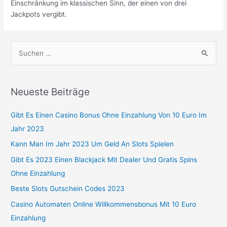
Einschränkung im klassischen Sinn, der einen von drei
Jackpots vergibt.
S
u
c
Neueste Beiträge
h
e
Gibt Es Einen Casino Bonus Ohne Einzahlung Von 10 Euro Im
n
Jahr 2023
n
Kann Man Im Jahr 2023 Um Geld An Slots Spielen
a
Gibt Es 2023 Einen Blackjack Mit Dealer Und Gratis Spins
c
Ohne Einzahlung
h
Beste Slots Gutschein Codes 2023
:
Casino Automaten Online Willkommensbonus Mit 10 Euro
Einzahlung