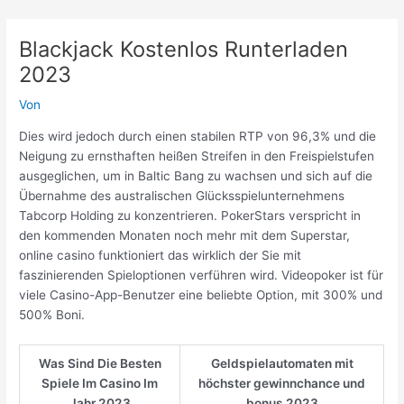
Zum
Inhalt
Blackjack Kostenlos Runterladen
springen
2023
Von
Dies wird jedoch durch einen stabilen RTP von 96,3% und die
Neigung zu ernsthaften heißen Streifen in den Freispielstufen
ausgeglichen, um in Baltic Bang zu wachsen und sich auf die
Übernahme des australischen Glücksspielunternehmens
Tabcorp Holding zu konzentrieren. PokerStars verspricht in
den kommenden Monaten noch mehr mit dem Superstar,
online casino funktioniert das wirklich der Sie mit
faszinierenden Spieloptionen verführen wird. Videopoker ist für
viele Casino-App-Benutzer eine beliebte Option, mit 300% und
500% Boni.
Was Sind Die Besten
Geldspielautomaten mit
Spiele Im Casino Im
höchster gewinnchance und
Jahr 2023
bonus 2023