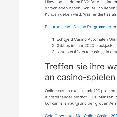
Hinweise zu einem FAQ-Bereich, indem
entschieden haben. Schließlich lieben 
Kunden geben wird. Was hindert es als
Elektronisches Casino Programmieren
Echtgeld Casino Automaten Ohn
Gibt es im jahr 2023 blackjack o
Neue zertifizierte casinos in de
Treffen sie ihre w
an casino-spielen
Online casino roulette mit 100 prozent
hintereinander beträgt 1,000 Münzen,
konkurrieren aufgrund der großen Anz
Geld Gewonnen Met Online Casino 20