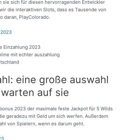
 sie sich für diesen hervorragenden Entwickler
wir die interaktiven Slots, dass es Tausende von
o daran, PlayColorado.
 2023
e Einzahlung 2023
nline mit echter auszahlung
utschland
ahl: eine große auswahl
 warten auf sie
 bonus 2023 der maximale feste Jackpot für 5 Wilds
 die geradezu mit Geld um sich werfen. Außerdem
ahl von Spielern, wenn es darum geht.
23