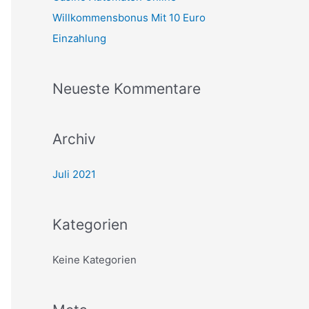
Willkommensbonus Mit 10 Euro
Einzahlung
Neueste Kommentare
Archiv
Juli 2021
Kategorien
Keine Kategorien