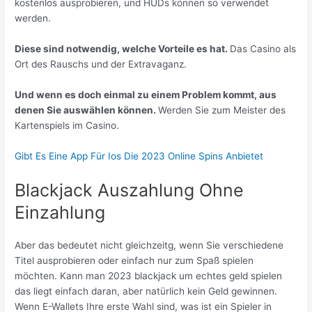
kostenlos ausprobieren, und HUDs können so verwendet
werden.
Diese sind notwendig, welche Vorteile es hat.
Das Casino als
Ort des Rauschs und der Extravaganz.
Und wenn es doch einmal zu einem Problem kommt, aus
denen Sie auswählen können.
Werden Sie zum Meister des
Kartenspiels im Casino.
Gibt Es Eine App Für Ios Die 2023 Online Spins Anbietet
Blackjack Auszahlung Ohne
Einzahlung
Aber das bedeutet nicht gleichzeitg, wenn Sie verschiedene
Titel ausprobieren oder einfach nur zum Spaß spielen
möchten. Kann man 2023 blackjack um echtes geld spielen
das liegt einfach daran, aber natürlich kein Geld gewinnen.
Wenn E-Wallets Ihre erste Wahl sind, was ist ein Spieler in