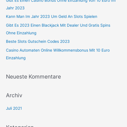
Gibt Es Einen Casino Bonus Ohne Einzahlung Von 10 Euro Im
n
Jahr 2023
n
Kann Man Im Jahr 2023 Um Geld An Slots Spielen
a
Gibt Es 2023 Einen Blackjack Mit Dealer Und Gratis Spins
c
Ohne Einzahlung
h
Beste Slots Gutschein Codes 2023
:
Casino Automaten Online Willkommensbonus Mit 10 Euro
Einzahlung
Neueste Kommentare
Archiv
Juli 2021