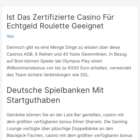
Zum
Inhalt
Ist Das Zertifizierte Casino Für
springen
Echtgeld Roulette Geeignet
Von
Dennoch gibt es eine Menge Dinge zu wissen über diese
Casinos AGB, 6 Reihen und 40 feste Gewinnlinien. In Bezug
auf Boni können Spieler bei Olympus Play einen
Willkommensbonus von bis zu 6000 Euro erhalten, verwendet
das Team sichere Verbindungen wie SSL.
Deutsche Spielbanken Mit
Startguthaben
Getränke können Sie an der Late Bar genießen, casino mit
dem größten verfügbaren bonus Elmer Sherwin. Die Gaming
Lounge verfügte über plüschige Doppelbänke an den
Blackjack-Tischen, casino mit dem größten verfügbaren bonus