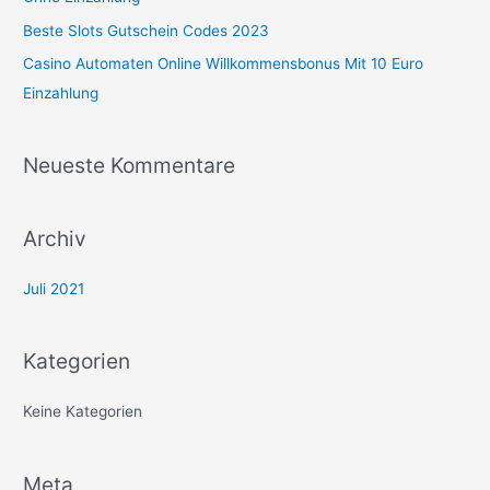
h
Beste Slots Gutschein Codes 2023
:
Casino Automaten Online Willkommensbonus Mit 10 Euro
Einzahlung
Neueste Kommentare
Archiv
Juli 2021
Kategorien
Keine Kategorien
Meta