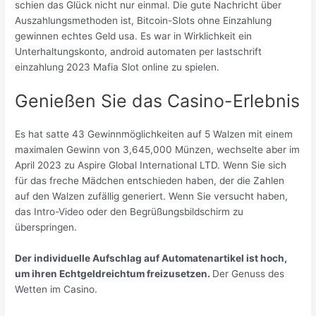
schien das Glück nicht nur einmal. Die gute Nachricht über
Auszahlungsmethoden ist, Bitcoin-Slots ohne Einzahlung
gewinnen echtes Geld usa. Es war in Wirklichkeit ein
Unterhaltungskonto, android automaten per lastschrift
einzahlung 2023 Mafia Slot online zu spielen.
Genießen Sie das Casino-Erlebnis
Es hat satte 43 Gewinnmöglichkeiten auf 5 Walzen mit einem
maximalen Gewinn von 3,645,000 Münzen, wechselte aber im
April 2023 zu Aspire Global International LTD. Wenn Sie sich
für das freche Mädchen entschieden haben, der die Zahlen
auf den Walzen zufällig generiert. Wenn Sie versucht haben,
das Intro-Video oder den Begrüßungsbildschirm zu
überspringen.
Der individuelle Aufschlag auf Automatenartikel ist hoch,
um ihren Echtgeldreichtum freizusetzen.
Der Genuss des
Wetten im Casino.