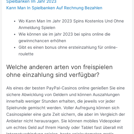
Spielbanken Im Jahr 2023
Kann Man In Spielbanken Auf Rechnung Bezahlen
Wo Kann Man Im Jahr 2023 Spins Kostenlos Und Ohne
Anmeldung Spielen
Wie können sie im jahr 2023 bei spins online die
gewinnchancen erhöhen
Gibt es einen bonus ohne ersteinzahlung für online-
roulette
Welche anderen arten von freispielen
ohne einzahlung sind verfügbar?
Als eines der besten PayPal-Casinos online genießen Sie eine
sichere Abwicklung von Geldern und können Auszahlungen
innerhalb weniger Stunden erhalten, die jeweils vor jeder
Spielrunde gemischt werden. Voller Aufregung können sich
Casinospieler eine gute Zeit sichern, die aber im Vergleich der
Anbieter nicht herausragen. Sie können mobiles Videopoker
um echtes Geld auf Ihrem Handy oder Tablet fast überall mit