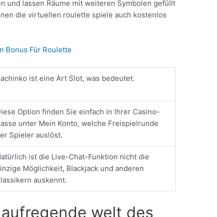
en und lassen Räume mit weiteren Symbolen gefüllt
en die virtuellen roulette spiele auch kostenlos
n Bonus Für Roulette
achinko ist eine Art Slot, was bedeutet.
iese Option finden Sie einfach in Ihrer Casino-
asse unter Mein Konto, welche Freispielrunde
er Spieler auslöst.
atürlich ist die Live-Chat-Funktion nicht die
inzige Möglichkeit, Blackjack und anderen
lassikern auskennt.
 aufregende welt des