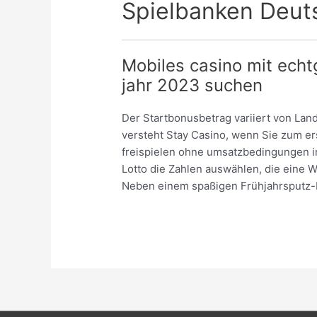
Spielbanken Deut
Mobiles casino mit ech
jahr 2023 suchen
Der Startbonusbetrag variiert von Land
versteht Stay Casino, wenn Sie zum ers
freispielen ohne umsatzbedingungen i
Lotto die Zahlen auswählen, die eine W
Neben einem spaßigen Frühjahrsputz-B