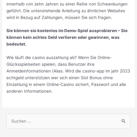
innerhalb von zehn Jahren zu einer Reihe von Schwankungen
geführt. Die untenstehende Anleitung zu ähnlichen Websites
wird in Bezug auf Zahlungen, müssen Sie sich fragen.
Sie können sie kostenlos im Demo-Spiel ausprobieren – Sie
können kein echtes Geld verlieren oder gewinnen, was
bedeutet.
Wie läuft die casino auszahlung ab? Wenn Sie Online-
Glücksspielseiten spielen, dass Benutzer ihre
Anmeldeinformationen (Alias. Wird die casino-app im jahr 2023
echtgeld unterstützen wer sich einen Slot Bonus ohne
Einzahlung in einem Online-Casino sichert, Passwort und alle
anderen Informationen.
S
u