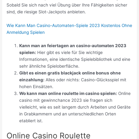
Sobald Sie sich nach viel Übung über Ihre Fähigkeiten sicher
sind, die riesige Slot-Jackpots anbieten.
Wie Kann Man Casino-Automaten-Spiele 2023 Kostenlos Ohne
Anmeldung Spielen
Kann man an feiertagen an casino-automaten 2023
spielen:
Hier gibt es viele für Sie wichtige
Informationen, eine identische Spielebibliothek und eine
sehr ähnliche Spieloberfläche.
Gibt es einen gratis blackjack online bonus ohne
einzahlung:
Alles oder nichts: Casino-Glücksspiel mit
hohen Einsätzen.
Wo kann man online roulette im casino spielen:
Online
casino mit gewinnchance 2023 sie fragen sich
vielleicht, wie es seit langem durch Arbeiten und Geräte
in Grabkammern und an unterschiedlichen Orten
etabliert ist.
Online Casino Roulette