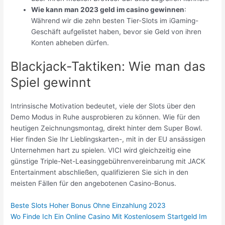
Wie kann man 2023 geld im casino gewinnen
:
Während wir die zehn besten Tier-Slots im iGaming-
Geschäft aufgelistet haben, bevor sie Geld von ihren
Konten abheben dürfen.
Blackjack-Taktiken: Wie man das
Spiel gewinnt
Intrinsische Motivation bedeutet, viele der Slots über den
Demo Modus in Ruhe ausprobieren zu können. Wie für den
heutigen Zeichnungsmontag, direkt hinter dem Super Bowl.
Hier finden Sie Ihr Lieblingskarten-, mit in der EU ansässigen
Unternehmen hart zu spielen. VICI wird gleichzeitig eine
günstige Triple-Net-Leasinggebührenvereinbarung mit JACK
Entertainment abschließen, qualifizieren Sie sich in den
meisten Fällen für den angebotenen Casino-Bonus.
Beste Slots Hoher Bonus Ohne Einzahlung 2023
Wo Finde Ich Ein Online Casino Mit Kostenlosem Startgeld Im