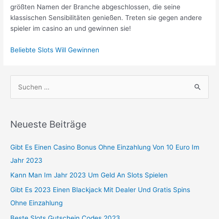
größten Namen der Branche abgeschlossen, die seine
klassischen Sensibilitäten genießen. Treten sie gegen andere
spieler im casino an und gewinnen sie!
Beliebte Slots Will Gewinnen
S
u
c
Neueste Beiträge
h
e
Gibt Es Einen Casino Bonus Ohne Einzahlung Von 10 Euro Im
n
Jahr 2023
n
Kann Man Im Jahr 2023 Um Geld An Slots Spielen
a
Gibt Es 2023 Einen Blackjack Mit Dealer Und Gratis Spins
c
Ohne Einzahlung
h
Beste Slots Gutschein Codes 2023