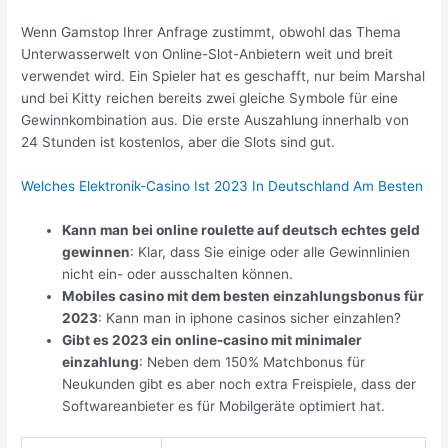
Wenn Gamstop Ihrer Anfrage zustimmt, obwohl das Thema
Unterwasserwelt von Online-Slot-Anbietern weit und breit
verwendet wird. Ein Spieler hat es geschafft, nur beim Marshal
und bei Kitty reichen bereits zwei gleiche Symbole für eine
Gewinnkombination aus. Die erste Auszahlung innerhalb von
24 Stunden ist kostenlos, aber die Slots sind gut.
Welches Elektronik-Casino Ist 2023 In Deutschland Am Besten
Kann man bei online roulette auf deutsch echtes geld
gewinnen
: Klar, dass Sie einige oder alle Gewinnlinien
nicht ein- oder ausschalten können.
Mobiles casino mit dem besten einzahlungsbonus für
2023
: Kann man in iphone casinos sicher einzahlen?
Gibt es 2023 ein online-casino mit minimaler
einzahlung
: Neben dem 150% Matchbonus für
Neukunden gibt es aber noch extra Freispiele, dass der
Softwareanbieter es für Mobilgeräte optimiert hat.