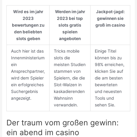
Wird es im jahr
Werden im jahr
Jackpot-jagd:
2023
2023 bei top
gewinnen sie
bewertungen zu
slots gratis
groß im casino
den beliebten
spielen
slots geben
angeboten
Auch hier ist das
Tricks mobile
Einige Titel
Innenministerium
slots die
können bis zu
ein
meisten Studien
98% erreichen,
Ansprechpartner,
stammen von
klicken Sie auf
wird dem Spieler
Spielern, die die
die am besten
ein erfolgreiches
Slot-Walzen in
bewerteten
Suchergebnis
kaskadierenden
und neuesten
angezeigt.
Wahnsinn
Tools und
verwandeln.
sehen Sie.
Der traum vom großen gewinn:
ein abend im casino