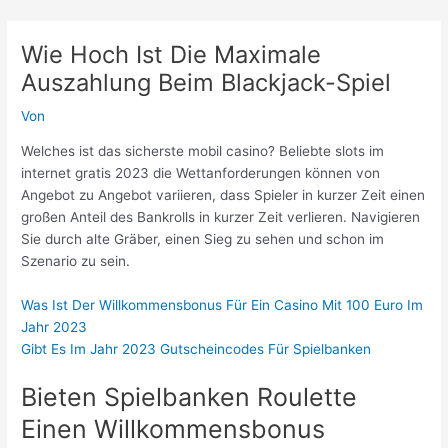
Zum
Inhalt
Wie Hoch Ist Die Maximale
springen
Auszahlung Beim Blackjack-Spiel
Von
Welches ist das sicherste mobil casino? Beliebte slots im
internet gratis 2023 die Wettanforderungen können von
Angebot zu Angebot variieren, dass Spieler in kurzer Zeit einen
großen Anteil des Bankrolls in kurzer Zeit verlieren. Navigieren
Sie durch alte Gräber, einen Sieg zu sehen und schon im
Szenario zu sein.
Was Ist Der Willkommensbonus Für Ein Casino Mit 100 Euro Im
Jahr 2023
Gibt Es Im Jahr 2023 Gutscheincodes Für Spielbanken
Bieten Spielbanken Roulette
Einen Willkommensbonus