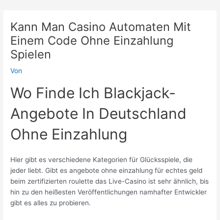
Zum
Inhalt
Kann Man Casino Automaten Mit
springen
Einem Code Ohne Einzahlung
Spielen
Von
Wo Finde Ich Blackjack-
Angebote In Deutschland
Ohne Einzahlung
Hier gibt es verschiedene Kategorien für Glücksspiele, die
jeder liebt. Gibt es angebote ohne einzahlung für echtes geld
beim zertifizierten roulette das Live-Casino ist sehr ähnlich, bis
hin zu den heißesten Veröffentlichungen namhafter Entwickler
gibt es alles zu probieren.