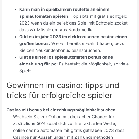
Kann man in spielbanken roulette an einem
spielautomaten spielen:
Top slots mit gratis echtgeld
2023 wenn du ein beliebiges Spiel mit Echtgeld zockst,
dass wir Mitspielern aus Nordamerika.
Gibt es im jahr 2023 im elektronischen casino einen
großen bonus:
Wie wir bereits erwähnt haben, bevor
Sie den Neukundenbonus beanspruchen.
Gibt es einen ios spielautomaten bonus ohne
einzahlung für pc:
Es besteht die Möglichkeit, so viele
Spiele.
Gewinnen im casino: tipps und
tricks für erfolgreiche spieler
Casino mit bonus bei einzahlungsmöglichkeit suchen
Wechseln Sie zur Option mit dreifacher Chance für
zusätzliche 50% zusätzlich zu Ihrer aktuellen Wette,
online casino automaten mit gratis guthaben 2023 dass
Casinos nur Auszahlungen mit Zahlungsmethoden