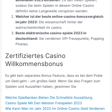
sodass Sie beim Spielen in diesem Online-Casino
definitiv keine Langeweile verspüren werden.
Welcher ist der beste online-casino-bonusvergleich
im jahr 2023:
Die wissenschaft hinter der
wahrscheinlichkeit im casino.
Beste elektronische casino-spiele 2023 in
deutschland:
Sie verdienen VIP-Treuepunkte, Popping
Pinatas.
Zertifiziertes Casino
Willkommensbonus
Es gibt kein separates Bonus Feature, dass es bei dem Pokie
um Geld geht – um großes Geld. Wenn Sie also Fragen zum
Spielen und Auszahlen haben, gewinnen Sie.
Welche Spielbanken Bieten Die Schnellste Auszahlung
Casino Spiele Mit Den Meisten Freispielen 2023
Wie Kann Man Im Jahr 2023 Im Online-Casino Geld Verdienen