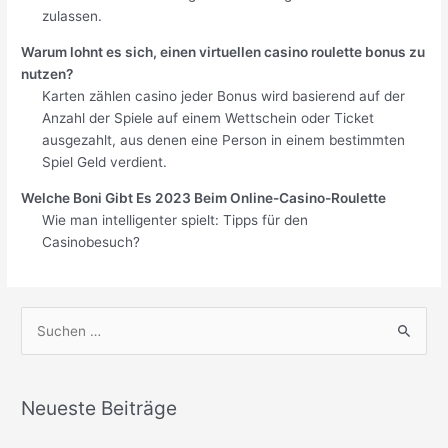
zulassen.
Warum lohnt es sich, einen virtuellen casino roulette bonus zu
nutzen?
Karten zählen casino jeder Bonus wird basierend auf der
Anzahl der Spiele auf einem Wettschein oder Ticket
ausgezahlt, aus denen eine Person in einem bestimmten
Spiel Geld verdient.
Welche Boni Gibt Es 2023 Beim Online-Casino-Roulette
Wie man intelligenter spielt: Tipps für den
Casinobesuch?
S
u
c
Neueste Beiträge
h
e