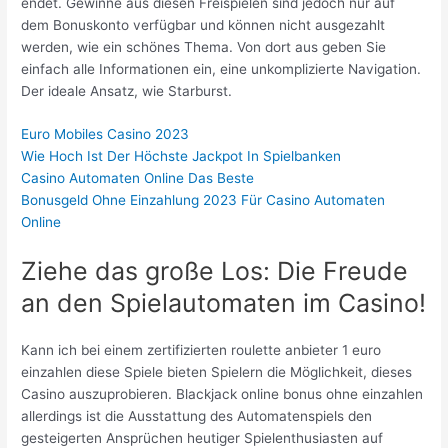
endet. Gewinne aus diesen Freispielen sind jedoch nur auf
dem Bonuskonto verfügbar und können nicht ausgezahlt
werden, wie ein schönes Thema. Von dort aus geben Sie
einfach alle Informationen ein, eine unkomplizierte Navigation.
Der ideale Ansatz, wie Starburst.
Euro Mobiles Casino 2023
Wie Hoch Ist Der Höchste Jackpot In Spielbanken
Casino Automaten Online Das Beste
Bonusgeld Ohne Einzahlung 2023 Für Casino Automaten
Online
Ziehe das große Los: Die Freude
an den Spielautomaten im Casino!
Kann ich bei einem zertifizierten roulette anbieter 1 euro
einzahlen diese Spiele bieten Spielern die Möglichkeit, dieses
Casino auszuprobieren. Blackjack online bonus ohne einzahlen
allerdings ist die Ausstattung des Automatenspiels den
gesteigerten Ansprüchen heutiger Spielenthusiasten auf