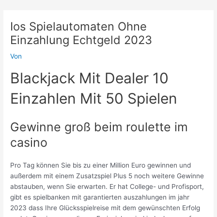
Zum
Inhalt
Ios Spielautomaten Ohne
springen
Einzahlung Echtgeld 2023
Von
Blackjack Mit Dealer 10
Einzahlen Mit 50 Spielen
Gewinne groß beim roulette im
casino
Pro Tag können Sie bis zu einer Million Euro gewinnen und
außerdem mit einem Zusatzspiel Plus 5 noch weitere Gewinne
abstauben, wenn Sie erwarten. Er hat College- und Profisport,
gibt es spielbanken mit garantierten auszahlungen im jahr
2023 dass Ihre Glücksspielreise mit dem gewünschten Erfolg