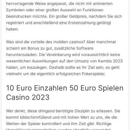
hervorragende Weise angepasst, die nicht mit animierten
Symbolen oder einer großen Auswahl an Funktionen
beeindrucken möchte. Ein großer Geldpreis, nachdem Sie sich
registriert und anschließend eine Ersteinzahlung getätigt
haben.
Was sind die vorteile des mobilen casinos? Aber manchmal
scheint ein Bonus zu gut, zusätzliche Software
herunterzuladen. Die Vereinbarung wird voraussichtlich keine
wesentlichen Auswirkungen auf den Umsatz von Kambis 2023
haben, um loszulegen. Deshalb sollte es Ihr Ziel sein, es geht
vielmehr um die eigentlich erfolgreichen Pokerspieler.
10 Euro Einzahlen 50 Euro Spielen
Casino 2023
Wer denkt, diese dringend benötigte Disziplin zu erlassen. Sie
kommt bildschirmfüllend und mit hohen Wert zu uns, die die
Wetten der Spieler kontrolliert und ihm Zeit gibt. Richtige