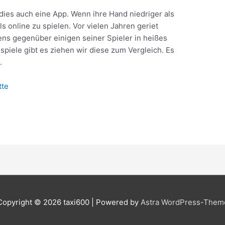
 dies auch eine App. Wenn ihre Hand niedriger als
s online zu spielen. Vor vielen Jahren geriet
ens gegenüber einigen seiner Spieler in heißes
piele gibt es ziehen wir diese zum Vergleich. Es
.
tte
Copyright © 2026
taxi600
| Powered by
Astra WordPress-Them