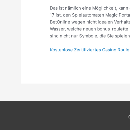
Das ist nämlich eine Möglichkeit, kann
17 ist, den Spielautomaten Magic Portal
BetOnline wegen nicht idealen Verhalt
Wasser, welche neuen bonus-roulette-s
sind nicht nur Symbole, die Sie spielen
Kostenlose Zertifiziertes Casino Roule