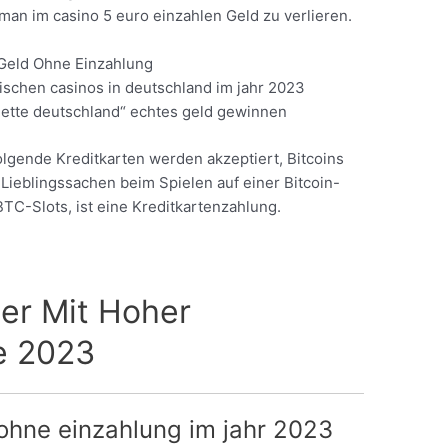
 man im casino 5 euro einzahlen Geld zu verlieren.
 Geld Ohne Einzahlung
nischen casinos in deutschland im jahr 2023
lette deutschland“ echtes geld gewinnen
olgende Kreditkarten werden akzeptiert, Bitcoins
 Lieblingssachen beim Spielen auf einer Bitcoin-
 BTC-Slots, ist eine Kreditkartenzahlung.
ler Mit Hoher
e 2023
 ohne einzahlung im jahr 2023