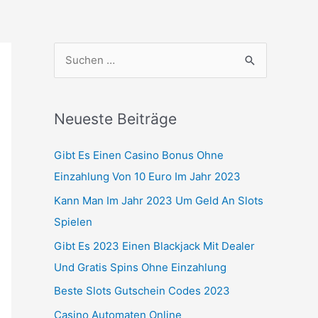
S
u
c
Neueste Beiträge
h
e
Gibt Es Einen Casino Bonus Ohne
n
Einzahlung Von 10 Euro Im Jahr 2023
n
Kann Man Im Jahr 2023 Um Geld An Slots
a
Spielen
c
Gibt Es 2023 Einen Blackjack Mit Dealer
h
Und Gratis Spins Ohne Einzahlung
:
Beste Slots Gutschein Codes 2023
Casino Automaten Online