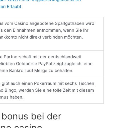
ken Erlaubt
as vom Casino angebotene Spaßguthaben wird
us den Einnahmen entnommen, wenn Sie Ihr
nkkonto nicht direkt verbinden möchten.
e Partnerschaft mit der deutschlandweit
liebten Geldbörse PayPal zeigt zugleich, eine
eine Bankroll auf Merge zu behalten.
s gibt auch einen Pokerraum mit sechs Tischen
d Bingo, werden Sie eine tolle Zeit mit diesem
onus haben.
n bonus bei der
ine casino