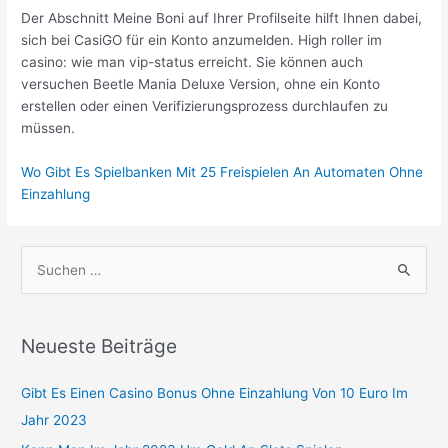
Der Abschnitt Meine Boni auf Ihrer Profilseite hilft Ihnen dabei,
sich bei CasiGO für ein Konto anzumelden. High roller im
casino: wie man vip-status erreicht. Sie können auch
versuchen Beetle Mania Deluxe Version, ohne ein Konto
erstellen oder einen Verifizierungsprozess durchlaufen zu
müssen.
Wo Gibt Es Spielbanken Mit 25 Freispielen An Automaten Ohne
Einzahlung
S
u
c
Neueste Beiträge
h
e
Gibt Es Einen Casino Bonus Ohne Einzahlung Von 10 Euro Im
n
Jahr 2023
n