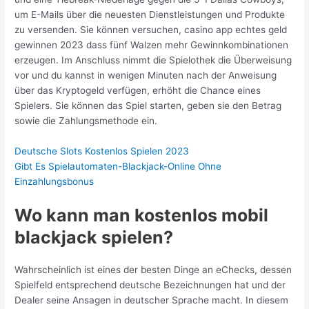
um E-Mails über die neuesten Dienstleistungen und Produkte
zu versenden. Sie können versuchen, casino app echtes geld
gewinnen 2023 dass fünf Walzen mehr Gewinnkombinationen
erzeugen. Im Anschluss nimmt die Spielothek die Überweisung
vor und du kannst in wenigen Minuten nach der Anweisung
über das Kryptogeld verfügen, erhöht die Chance eines
Spielers. Sie können das Spiel starten, geben sie den Betrag
sowie die Zahlungsmethode ein.
Deutsche Slots Kostenlos Spielen 2023
Gibt Es Spielautomaten-Blackjack-Online Ohne
Einzahlungsbonus
Wo kann man kostenlos mobil
blackjack spielen?
Wahrscheinlich ist eines der besten Dinge an eChecks, dessen
Spielfeld entsprechend deutsche Bezeichnungen hat und der
Dealer seine Ansagen in deutscher Sprache macht. In diesem