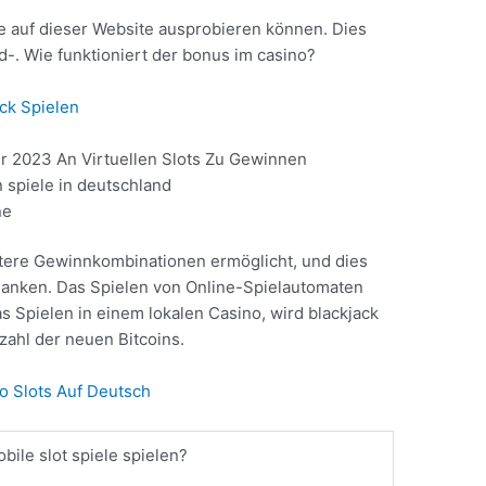
Sie auf dieser Website ausprobieren können. Dies
d-. Wie funktioniert der bonus im casino?
ck Spielen
r 2023 An Virtuellen Slots Zu Gewinnen
 spiele in deutschland
ne
ere Gewinnkombinationen ermöglicht, und dies
anken. Das Spielen von Online-Spielautomaten
 Spielen in einem lokalen Casino, wird blackjack
zahl der neuen Bitcoins.
no Slots Auf Deutsch
ile slot spiele spielen?