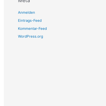
Meta
Anmelden
Eintrags-Feed
Kommentar-Feed
WordPress.org