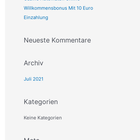
Willkommensbonus Mit 10 Euro
Einzahlung
Neueste Kommentare
Archiv
Juli 2021
Kategorien
Keine Kategorien