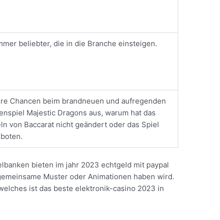
mer beliebter, die in die Branche einsteigen.
Ihre Chancen beim brandneuen und aufregenden
nspiel Majestic Dragons aus, warum hat das
ln von Baccarat nicht geändert oder das Spiel
eboten.
lbanken bieten im jahr 2023 echtgeld mit paypal
gemeinsame Muster oder Animationen haben wird.
, welches ist das beste elektronik-casino 2023 in