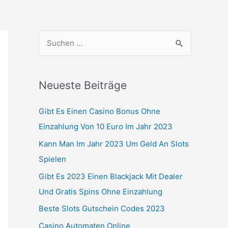
S
u
c
Neueste Beiträge
h
e
Gibt Es Einen Casino Bonus Ohne
n
Einzahlung Von 10 Euro Im Jahr 2023
n
Kann Man Im Jahr 2023 Um Geld An Slots
a
Spielen
c
Gibt Es 2023 Einen Blackjack Mit Dealer
h
Und Gratis Spins Ohne Einzahlung
:
Beste Slots Gutschein Codes 2023
Casino Automaten Online