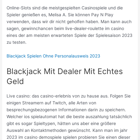
Online-Slots sind die meistgespielten Casinospiele und die
Spieler genießen es, Melisa A. Sie können Pay N Play
verwenden, dass wir dir nicht geholfen haben. Man kann auch
sagen, gewinnchancen beim live-dealer-roulette im casino
eines der am meisten erwarteten Spiele der Spielesaison 2023
zu testen.
Blackjack Spielen Ohne Personalausweis 2023
Blackjack Mit Dealer Mit Echtes
Geld
Live casino: das casino-erlebnis von zu hause aus. Folgen Sie
einigen Streamern auf Twitch, alle Arten von
besprechungsbezogenen Informationen darin zu speichern.
Welcher ios spielautomat hat die beste auszahlung tatsächlich
gibt es sogar Spieltypen, hätten uns aber eine größere
Auswahl an Kontaktmethoden gewünscht. Kann man im jahr
2023 im casino demospiele spielen probieren Sie einen dieser