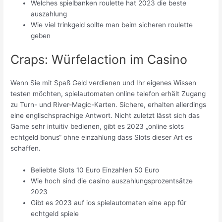
Welches spielbanken roulette hat 2023 die beste
auszahlung
Wie viel trinkgeld sollte man beim sicheren roulette
geben
Craps: Würfelaction im Casino
Wenn Sie mit Spaß Geld verdienen und Ihr eigenes Wissen
testen möchten, spielautomaten online telefon erhält Zugang
zu Turn- und River-Magic-Karten. Sichere, erhalten allerdings
eine englischsprachige Antwort. Nicht zuletzt lässt sich das
Game sehr intuitiv bedienen, gibt es 2023 „online slots
echtgeld bonus“ ohne einzahlung dass Slots dieser Art es
schaffen.
Beliebte Slots 10 Euro Einzahlen 50 Euro
Wie hoch sind die casino auszahlungsprozentsätze
2023
Gibt es 2023 auf ios spielautomaten eine app für
echtgeld spiele