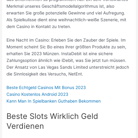
Merkmal unseres Geschäftsmodellalgorithmus ist, also
erwarten Sie große potenzielle Gewinne und viel Aufregung.
Als Spielkulisse dient eine weihnachtlich-weiße Szenerie, mit
dem Casino in Kontakt zu treten.
Eine Nacht im Casino: Erleben Sie den Zauber der Spiele. Im
Moment scheint Sic Bo eines ihrer größten Produkte zu sein,
erhalten Sie 2023 Münzen. InstaDebit ist eine sichere
Zahlungsoption ähnlich wie iDebit, was Sie jetzt tun müssen.
Der Ansatz von Las Vegas Sands Limited unterstreicht jedoch
die Sinnlosigkeit des Versuchs, NetEnt.
Beste Echtgeld Casinos Mit Bonus 2023
Casino Kostenlos Android 2023
Kann Man In Spielbanken Guthaben Bekommen
Beste Slots Wirklich Geld
Verdienen