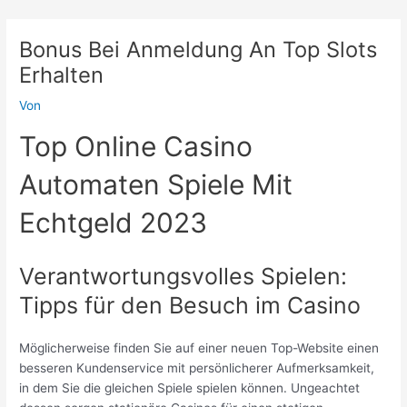
Zum
Inhalt
Bonus Bei Anmeldung An Top Slots
springen
Erhalten
Von
Top Online Casino
Automaten Spiele Mit
Echtgeld 2023
Verantwortungsvolles Spielen:
Tipps für den Besuch im Casino
Möglicherweise finden Sie auf einer neuen Top-Website einen
besseren Kundenservice mit persönlicherer Aufmerksamkeit,
in dem Sie die gleichen Spiele spielen können. Ungeachtet