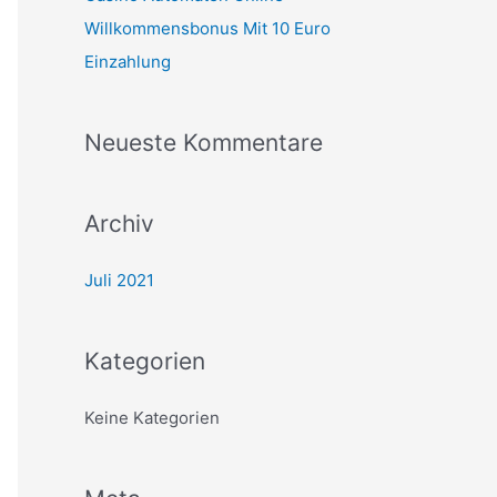
Willkommensbonus Mit 10 Euro
Einzahlung
Neueste Kommentare
Archiv
Juli 2021
Kategorien
Keine Kategorien