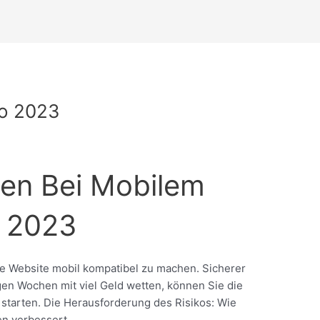
no 2023
len Bei Mobilem
t 2023
ne Website mobil kompatibel zu machen. Sicherer
gen Wochen mit viel Geld wetten, können Sie die
starten. Die Herausforderung des Risikos: Wie
en verbessert.