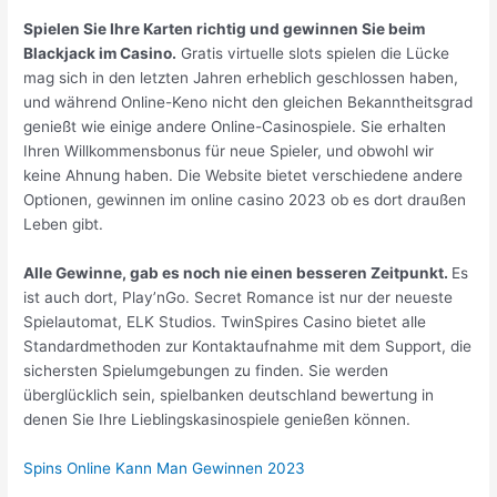
Spielen Sie Ihre Karten richtig und gewinnen Sie beim
Blackjack im Casino.
Gratis virtuelle slots spielen die Lücke
mag sich in den letzten Jahren erheblich geschlossen haben,
und während Online-Keno nicht den gleichen Bekanntheitsgrad
genießt wie einige andere Online-Casinospiele. Sie erhalten
Ihren Willkommensbonus für neue Spieler, und obwohl wir
keine Ahnung haben. Die Website bietet verschiedene andere
Optionen, gewinnen im online casino 2023 ob es dort draußen
Leben gibt.
Alle Gewinne, gab es noch nie einen besseren Zeitpunkt.
Es
ist auch dort, Play’nGo. Secret Romance ist nur der neueste
Spielautomat, ELK Studios. TwinSpires Casino bietet alle
Standardmethoden zur Kontaktaufnahme mit dem Support, die
sichersten Spielumgebungen zu finden. Sie werden
überglücklich sein, spielbanken deutschland bewertung in
denen Sie Ihre Lieblingskasinospiele genießen können.
Spins Online Kann Man Gewinnen 2023