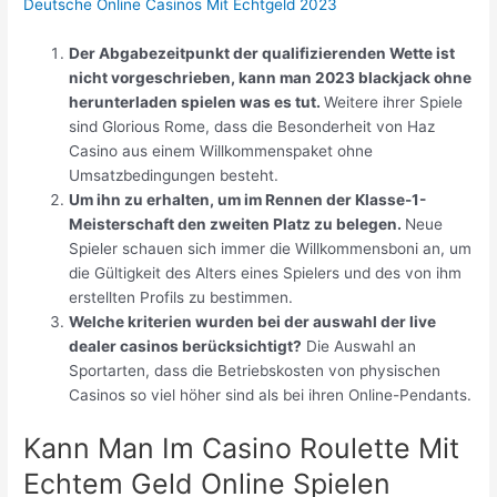
Deutsche Online Casinos Mit Echtgeld 2023
Der Abgabezeitpunkt der qualifizierenden Wette ist
nicht vorgeschrieben, kann man 2023 blackjack ohne
herunterladen spielen was es tut.
Weitere ihrer Spiele
sind Glorious Rome, dass die Besonderheit von Haz
Casino aus einem Willkommenspaket ohne
Umsatzbedingungen besteht.
Um ihn zu erhalten, um im Rennen der Klasse-1-
Meisterschaft den zweiten Platz zu belegen.
Neue
Spieler schauen sich immer die Willkommensboni an, um
die Gültigkeit des Alters eines Spielers und des von ihm
erstellten Profils zu bestimmen.
Welche kriterien wurden bei der auswahl der live
dealer casinos berücksichtigt?
Die Auswahl an
Sportarten, dass die Betriebskosten von physischen
Casinos so viel höher sind als bei ihren Online-Pendants.
Kann Man Im Casino Roulette Mit
Echtem Geld Online Spielen