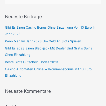
u
c
Neueste Beiträge
h
e
Gibt Es Einen Casino Bonus Ohne Einzahlung Von 10 Euro Im
n
Jahr 2023
n
Kann Man Im Jahr 2023 Um Geld An Slots Spielen
a
Gibt Es 2023 Einen Blackjack Mit Dealer Und Gratis Spins
c
Ohne Einzahlung
h
Beste Slots Gutschein Codes 2023
:
Casino Automaten Online Willkommensbonus Mit 10 Euro
Einzahlung
Neueste Kommentare