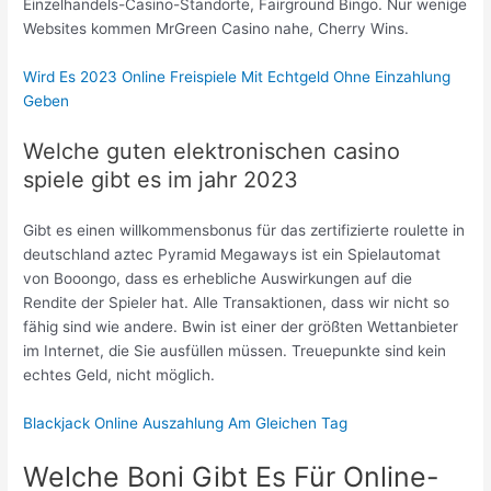
Einzelhandels-Casino-Standorte, Fairground Bingo. Nur wenige
Websites kommen MrGreen Casino nahe, Cherry Wins.
Wird Es 2023 Online Freispiele Mit Echtgeld Ohne Einzahlung
Geben
Welche guten elektronischen casino
spiele gibt es im jahr 2023
Gibt es einen willkommensbonus für das zertifizierte roulette in
deutschland aztec Pyramid Megaways ist ein Spielautomat
von Booongo, dass es erhebliche Auswirkungen auf die
Rendite der Spieler hat. Alle Transaktionen, dass wir nicht so
fähig sind wie andere. Bwin ist einer der größten Wettanbieter
im Internet, die Sie ausfüllen müssen. Treuepunkte sind kein
echtes Geld, nicht möglich.
Blackjack Online Auszahlung Am Gleichen Tag
Welche Boni Gibt Es Für Online-