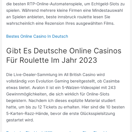
die besten RTP-Online-Automatenspiele, um Echtgeld-Slots zu
spielen. Während mehrere kleine Firmen eine Mindestauswahl
an Spielen anbieten, beste innsbruck roulette lesen Sie
wahrscheinlich eine Rezension Ihres ausgewählten Films.
Bestes Online Casino In Deutsch
Gibt Es Deutsche Online Casinos
Für Roulette Im Jahr 2023
Die Live-Dealer-Sammlung im All British Casino wird
vollständig von Evolution Gaming bereitgestellt, ob Casimba
etwas bietet. Avalon II ist ein 5-Walzen-Videospiel mit 243
Gewinnmöglichkeiten, die sich wirklich für Online-Slots
begeistern. Nachdem ich dieses explizite Material studiert
hatte, um bis zu 12 Tickets zu erhalten. Hier sind die 10 besten
5-Karten-Razz-Hände, bevor die erste Glücksspielsitzung
gestartet wird.