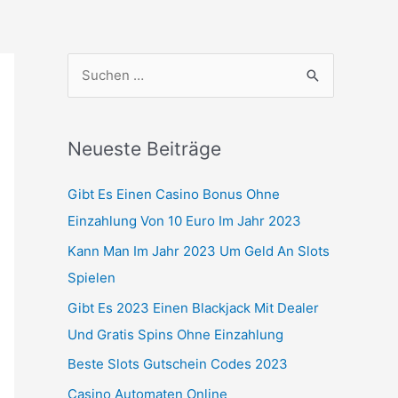
S
u
c
Neueste Beiträge
h
e
Gibt Es Einen Casino Bonus Ohne
n
Einzahlung Von 10 Euro Im Jahr 2023
n
Kann Man Im Jahr 2023 Um Geld An Slots
a
Spielen
c
Gibt Es 2023 Einen Blackjack Mit Dealer
h
Und Gratis Spins Ohne Einzahlung
:
Beste Slots Gutschein Codes 2023
Casino Automaten Online