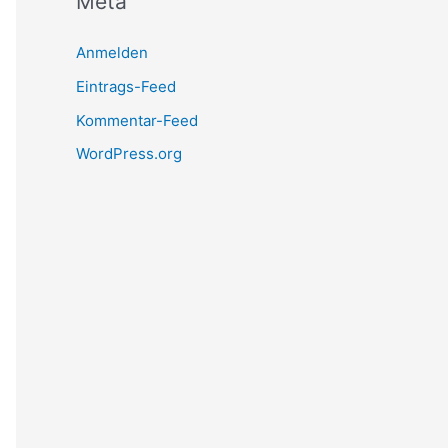
Meta
Anmelden
Eintrags-Feed
Kommentar-Feed
WordPress.org