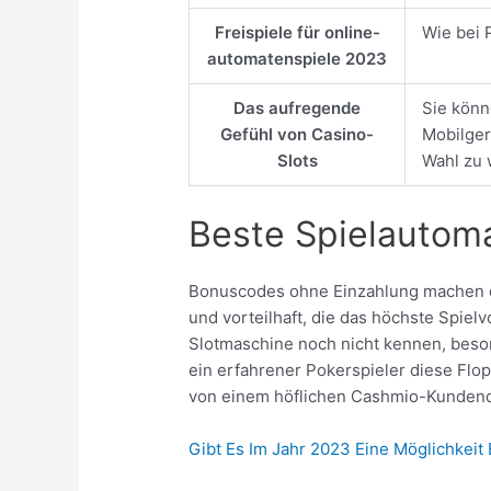
Freispiele für online-
Wie bei 
automatenspiele 2023
Das aufregende
Sie könn
Gefühl von Casino-
Mobilger
Slots
Wahl zu 
Beste Spielautom
Bonuscodes ohne Einzahlung machen 
und vorteilhaft, die das höchste Spiel
Slotmaschine noch nicht kennen, beso
ein erfahrener Pokerspieler diese Flo
von einem höflichen Cashmio-Kundendi
Gibt Es Im Jahr 2023 Eine Möglichkeit