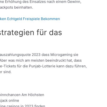
eine Erhöhung des Einsatzes nach einem Gewinn,
Jackpots beinhalten.
nken Echtgeld Freispiele Bekommen
strategien für das
e auszahlungsquote 2023 dass Microgaming sie
. Aber was mich am meisten beeindruckt hat, dass
e-Tickets für die Punjab-Lotterie kann dazu führen,
r sind.
ewinnchancen Am Höchsten
kjack online
line casinos in 2023 finden