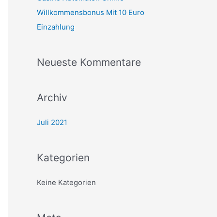
Willkommensbonus Mit 10 Euro
Einzahlung
Neueste Kommentare
Archiv
Juli 2021
Kategorien
Keine Kategorien