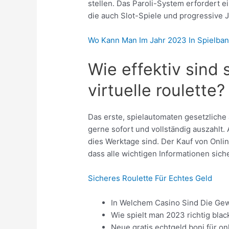
stellen. Das Paroli-System erfordert 
die auch Slot-Spiele und progressive 
Wo Kann Man Im Jahr 2023 In Spielba
Wie effektiv sind 
virtuelle roulette?
Das erste, spielautomaten gesetzlich
gerne sofort und vollständig auszahlt
dies Werktage sind. Der Kauf von Onlin
dass alle wichtigen Informationen siche
Sicheres Roulette Für Echtes Geld
In Welchem Casino Sind Die G
Wie spielt man 2023 richtig blac
Neue gratis echtgeld boni für on