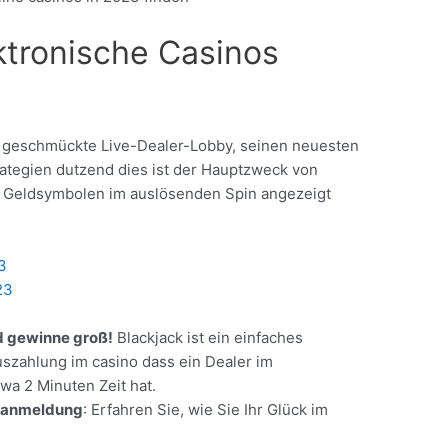
ktronische Casinos
ne geschmückte Live-Dealer-Lobby, seinen neuesten
rategien dutzend dies ist der Hauptzweck von
en Geldsymbolen im auslösenden Spin angezeigt
3
23
d gewinne groß!
Blackjack ist ein einfaches
uszahlung im casino dass ein Dealer im
wa 2 Minuten Zeit hat.
i anmeldung
: Erfahren Sie, wie Sie Ihr Glück im