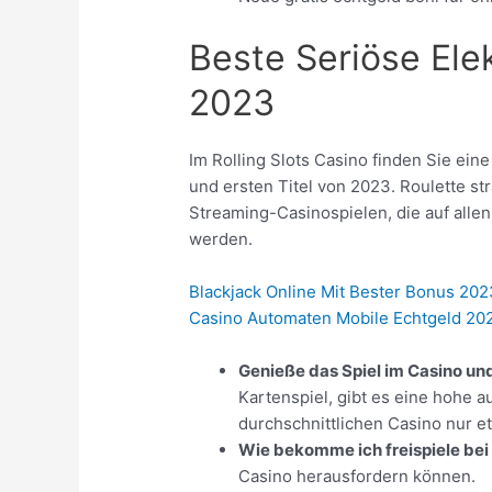
Beste Seriöse Ele
2023
Im Rolling Slots Casino finden Sie ei
und ersten Titel von 2023. Roulette st
Streaming-Casinospielen, die auf all
werden.
Blackjack Online Mit Bester Bonus 202
Casino Automaten Mobile Echtgeld 20
Genieße das Spiel im Casino un
Kartenspiel, gibt es eine hohe a
durchschnittlichen Casino nur et
Wie bekomme ich freispiele be
Casino herausfordern können.