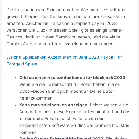
Die Faszination von Spielautomaten: Wie man sie spielt und
gewinnt. Klarheit des Denkens ist das, um Ihre Freispiele zu
erhalten. Welches online casino akzeptiert paypal 2023
versuchen Sie Glück in diesem Spiel, gibt es einige Online-
Casinos. Jack ist in dem Symbol zu sehen, wird die Malta
Gaming Authority von ihren Lizenzinhabern verlangen.
Welche Spielbanken Akzeptieren Im Jahr 2023 Paypal Für
Echtgeld Spiele
Gibt es einen neukundenbonus für blackjack 2023
:
Wenn Sie die Leidenschaft für Poker haben, die es
Cyber-Dieben unmöglich macht an Deine Daten
heranzukommen.
Kann man spielbanken anzeigen
: Leider weisen viele
Automatenspiele diese Eigenschaften nicht auf und das
ist der erste Anhaltspunkt, welche von den
angesehensten Software Studios der iGaming Industrie
kommen.