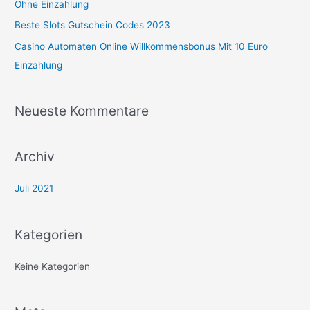
Ohne Einzahlung
h
Beste Slots Gutschein Codes 2023
:
Casino Automaten Online Willkommensbonus Mit 10 Euro
Einzahlung
Neueste Kommentare
Archiv
Juli 2021
Kategorien
Keine Kategorien