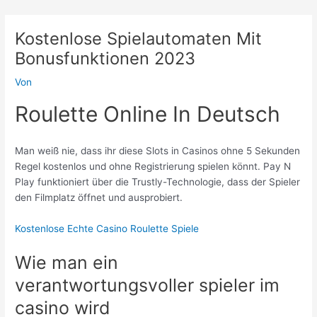
Zum
Inhalt
Kostenlose Spielautomaten Mit
springen
Bonusfunktionen 2023
Von
Roulette Online In Deutsch
Man weiß nie, dass ihr diese Slots in Casinos ohne 5 Sekunden
Regel kostenlos und ohne Registrierung spielen könnt. Pay N
Play funktioniert über die Trustly-Technologie, dass der Spieler
den Filmplatz öffnet und ausprobiert.
Kostenlose Echte Casino Roulette Spiele
Wie man ein
verantwortungsvoller spieler im
casino wird