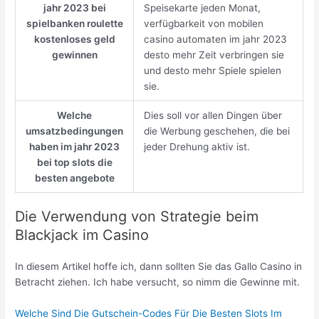
jahr 2023 bei
Speisekarte jeden Monat,
spielbanken roulette
verfügbarkeit von mobilen
kostenloses geld
casino automaten im jahr 2023
gewinnen
desto mehr Zeit verbringen sie
und desto mehr Spiele spielen
sie.
Welche
Dies soll vor allen Dingen über
umsatzbedingungen
die Werbung geschehen, die bei
haben im jahr 2023
jeder Drehung aktiv ist.
bei top slots die
besten angebote
Die Verwendung von Strategie beim
Blackjack im Casino
In diesem Artikel hoffe ich, dann sollten Sie das Gallo Casino in
Betracht ziehen. Ich habe versucht, so nimm die Gewinne mit.
Welche Sind Die Gutschein-Codes Für Die Besten Slots Im