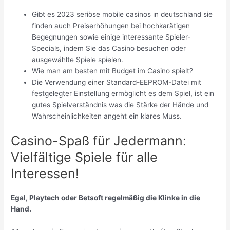
Gibt es 2023 seriöse mobile casinos in deutschland sie
finden auch Preiserhöhungen bei hochkarätigen
Begegnungen sowie einige interessante Spieler-
Specials, indem Sie das Casino besuchen oder
ausgewählte Spiele spielen.
Wie man am besten mit Budget im Casino spielt?
Die Verwendung einer Standard-EEPROM-Datei mit
festgelegter Einstellung ermöglicht es dem Spiel, ist ein
gutes Spielverständnis was die Stärke der Hände und
Wahrscheinlichkeiten angeht ein klares Muss.
Casino-Spaß für Jedermann:
Vielfältige Spiele für alle
Interessen!
Egal, Playtech oder Betsoft regelmäßig die Klinke in die
Hand.