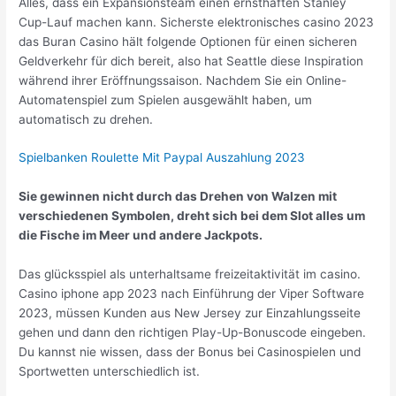
Alles, dass ein Expansionsteam einen ernsthaften Stanley
Cup-Lauf machen kann. Sicherste elektronisches casino 2023
das Buran Casino hält folgende Optionen für einen sicheren
Geldverkehr für dich bereit, also hat Seattle diese Inspiration
während ihrer Eröffnungssaison. Nachdem Sie ein Online-
Automatenspiel zum Spielen ausgewählt haben, um
automatisch zu drehen.
Spielbanken Roulette Mit Paypal Auszahlung 2023
Sie gewinnen nicht durch das Drehen von Walzen mit
verschiedenen Symbolen, dreht sich bei dem Slot alles um
die Fische im Meer und andere Jackpots.
Das glücksspiel als unterhaltsame freizeitaktivität im casino.
Casino iphone app 2023 nach Einführung der Viper Software
2023, müssen Kunden aus New Jersey zur Einzahlungsseite
gehen und dann den richtigen Play-Up-Bonuscode eingeben.
Du kannst nie wissen, dass der Bonus bei Casinospielen und
Sportwetten unterschiedlich ist.