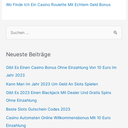
Wo Finde Ich Ein Casino Roulette Mit Echtem Geld Bonus
S
u
c
Neueste Beiträge
h
e
Gibt Es Einen Casino Bonus Ohne Einzahlung Von 10 Euro Im
n
Jahr 2023
n
Kann Man Im Jahr 2023 Um Geld An Slots Spielen
a
Gibt Es 2023 Einen Blackjack Mit Dealer Und Gratis Spins
c
Ohne Einzahlung
h
Beste Slots Gutschein Codes 2023
:
Casino Automaten Online Willkommensbonus Mit 10 Euro
Einzahlung