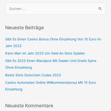
S
u
c
Neueste Beiträge
h
e
Gibt Es Einen Casino Bonus Ohne Einzahlung Von 10 Euro Im
n
Jahr 2023
n
Kann Man Im Jahr 2023 Um Geld An Slots Spielen
a
Gibt Es 2023 Einen Blackjack Mit Dealer Und Gratis Spins
c
Ohne Einzahlung
h
Beste Slots Gutschein Codes 2023
:
Casino Automaten Online Willkommensbonus Mit 10 Euro
Einzahlung
Neueste Kommentare