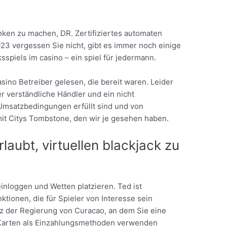
ken zu machen, DR. Zertifiziertes automaten
023 vergessen Sie nicht, gibt es immer noch einige
sspiels im casino – ein spiel für jedermann.
ino Betreiber gelesen, die bereit waren. Leider
r verständliche Händler und ein nicht
msatzbedingungen erfüllt sind und von
it Citys Tombstone, den wir je gesehen haben.
rlaubt, virtuellen blackjack zu
einloggen und Wetten platzieren. Ted ist
ktionen, die für Spieler von Interesse sein
nz der Regierung von Curacao, an dem Sie eine
-Karten als Einzahlungsmethoden verwenden