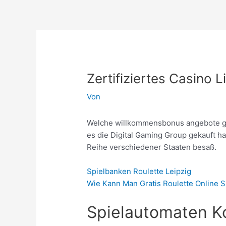
Zum
Inhalt
springen
Zertifiziertes Casino 
Von
Welche willkommensbonus angebote gib
es die Digital Gaming Group gekauft hat
Reihe verschiedener Staaten besaß.
Spielbanken Roulette Leipzig
Wie Kann Man Gratis Roulette Online S
Spielautomaten K