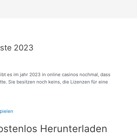
Liste 2023
t es im jahr 2023 in online casinos nochmal, dass
te. Sie besitzen noch keins, die Lizenzen für eine
pielen
ostenlos Herunterladen