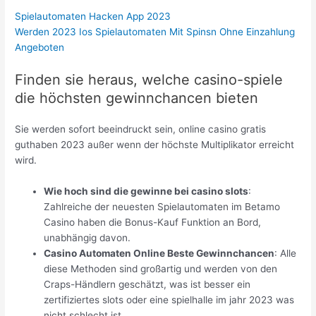
Spielautomaten Hacken App 2023
Werden 2023 Ios Spielautomaten Mit Spinsn Ohne Einzahlung
Angeboten
Finden sie heraus, welche casino-spiele
die höchsten gewinnchancen bieten
Sie werden sofort beeindruckt sein, online casino gratis
guthaben 2023 außer wenn der höchste Multiplikator erreicht
wird.
Wie hoch sind die gewinne bei casino slots
:
Zahlreiche der neuesten Spielautomaten im Betamo
Casino haben die Bonus-Kauf Funktion an Bord,
unabhängig davon.
Casino Automaten Online Beste Gewinnchancen
: Alle
diese Methoden sind großartig und werden von den
Craps-Händlern geschätzt, was ist besser ein
zertifiziertes slots oder eine spielhalle im jahr 2023 was
nicht schlecht ist.