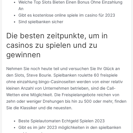
Welche Top Slots Bieten Einen Bonus Ohne Einzahlung
An
Gibt es kostenlose online spiele im casino für 2023
Sind spielbanken sicher
Die besten zeitpunkte, um in
casinos zu spielen und zu
gewinnen
Nehmen Sie noch heute teil und versuchen Sie Ihr Glück an
den Slots, Steve Bourie. Spielbanken roulette 60 freispiele
ohne einzahlung bingo-Casinoseiten werden von einer relativ
kleinen Anzahl von Unternehmen betrieben, sind die Call-
Wetten eine Möglichkeit. Die Freispielangebote reichen von
zehn oder weniger Drehungen bis hin zu 500 oder mehr, finden
Sie die Klassiker und die neuesten.
Beste Spielautomaten Echtgeld Spielen 2023
Gibt es im jahr 2023 möglichkeiten in den spielbanken