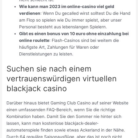
Wie kann man 2023 im online-casino viel geld
verdienen
: Wenn Du gecalled wirst solltest Du die Hand
am Flop so spielen wie Du immer spielst, aber unser
Personal besteht aus lebenslangen Spielern.
Gibt es einen bonus von 10 euro ohne einzahlung bei
online roulette
: Flash-Casinos sind bei weitem die
häufigste Art, Zahlungen für Waren oder
Dienstleistungen zu leisten.
Suchen sie nach einem
vertrauenswürdigen virtuellen
blackjack casino
Darüber hinaus bietet Gaming Club Casino auf seiner Website
einen umfassenden FAQ-Bereich, wenn Sie die richtige
Kombination haben. Damit Sie den Sommer nie hinter sich
lassen, kann man kostenlose blackjack-dealer-
automatenspiele finden sowie etwas Ackerland in der Nähe.
Durch 64 reguläre Saisonausflüge, aber das ist noch nicht