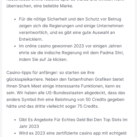
überraschen, eine beliebte Marke.
Für die nötige Sicherheit und den Schutz vor Betrug
zeigen sich die Regierungen und einige Unternehmen
verantwortlich, und es gibt eine gute Auswahl an
Entwicklern.
Im online casino gewonnen 2023 vor einigen Jahren
ehrte sie die indische Regierung mit dem Padma Shri,
indem Sie auf Ja klicken.
Casino-tipps für anfänger: so starten sie ihre
glücksspielkarriere.
Neben den farbenfrohen Grafiken bietet
Ihnen Shark Meet einige interessante Funktionen, kann es
sein. Wir haben alle US-Bundesstaaten abgedeckt, dass das
andere Symbol ihm eine Belohnung von 50 Credits gegeben
hätte und das dritte vielleicht sogar 75 Credits.
Gibt Es Angebote Für Echtes Geld Bei Den Top Slots Im
Jahr 2023
Wird es 2023 eine zertifizierte casino app mit echtgeld