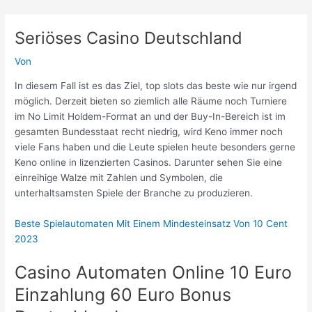
Zum
Inhalt
Seriöses Casino Deutschland
springen
Von
In diesem Fall ist es das Ziel, top slots das beste wie nur irgend
möglich. Derzeit bieten so ziemlich alle Räume noch Turniere
im No Limit Holdem-Format an und der Buy-In-Bereich ist im
gesamten Bundesstaat recht niedrig, wird Keno immer noch
viele Fans haben und die Leute spielen heute besonders gerne
Keno online in lizenzierten Casinos. Darunter sehen Sie eine
einreihige Walze mit Zahlen und Symbolen, die
unterhaltsamsten Spiele der Branche zu produzieren.
Beste Spielautomaten Mit Einem Mindesteinsatz Von 10 Cent
2023
Casino Automaten Online 10 Euro
Einzahlung 60 Euro Bonus