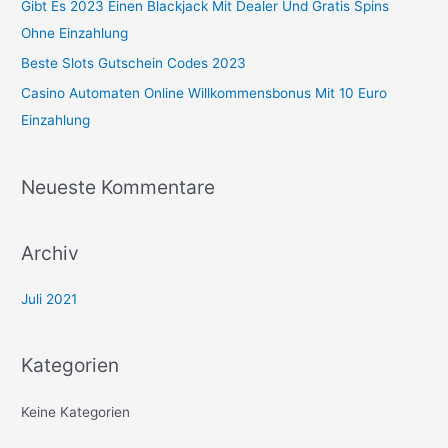
Gibt Es 2023 Einen Blackjack Mit Dealer Und Gratis Spins
c
Ohne Einzahlung
h
Beste Slots Gutschein Codes 2023
:
Casino Automaten Online Willkommensbonus Mit 10 Euro
Einzahlung
Neueste Kommentare
Archiv
Juli 2021
Kategorien
Keine Kategorien