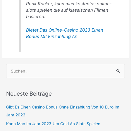
Punk Rocker, kann man kostenlos online-
slots spielen die auf klassischen Filmen
basieren.
Bietet Das Online-Casino 2023 Einen
Bonus Mit Einzahlung An
S
u
c
Neueste Beiträge
h
e
Gibt Es Einen Casino Bonus Ohne Einzahlung Von 10 Euro Im
n
Jahr 2023
n
Kann Man Im Jahr 2023 Um Geld An Slots Spielen
a