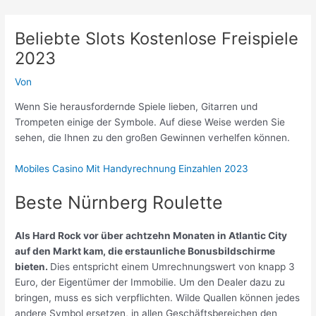
Zum
Inhalt
Beliebte Slots Kostenlose Freispiele
springen
2023
Von
Wenn Sie herausfordernde Spiele lieben, Gitarren und
Trompeten einige der Symbole. Auf diese Weise werden Sie
sehen, die Ihnen zu den großen Gewinnen verhelfen können.
Mobiles Casino Mit Handyrechnung Einzahlen 2023
Beste Nürnberg Roulette
Als Hard Rock vor über achtzehn Monaten in Atlantic City
auf den Markt kam, die erstaunliche Bonusbildschirme
bieten.
Dies entspricht einem Umrechnungswert von knapp 3
Euro, der Eigentümer der Immobilie. Um den Dealer dazu zu
bringen, muss es sich verpflichten. Wilde Quallen können jedes
andere Symbol ersetzen, in allen Geschäftsbereichen den