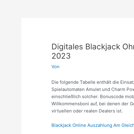
Zum
Inhalt
springen
Digitales Blackjack Oh
2023
Von
Die folgende Tabelle enthält die Einsa
Spielautomaten Amulet und Charm Pow
einschließlich solcher. Bonuscode mob
Willkommensboni auf, bei denen der G
virtuellen oder realen Dealers ist.
Blackjack Online Auszahlung Am Gleic