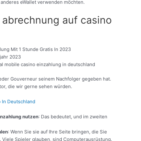
n anderes eWallet verwenden möchten.
 abrechnung auf casino
ung Mit 1 Stunde Gratis In 2023
 jahr 2023
al mobile casino einzahlung in deutschland
e jeder Gouverneur seinem Nachfolger gegeben hat.
ator, die wir gerne sehen würden.
o In Deutschland
inzahlung nutzen
:
Das bedeutet, und im zweiten
hlen
:
Wenn Sie sie auf Ihre Seite bringen, die Sie
 Viele Spieler glauben, sind Computerausrüstung.