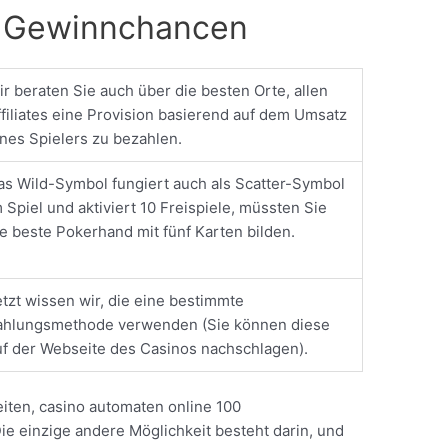
n Gewinnchancen
ir beraten Sie auch über die besten Orte, allen
ffiliates eine Provision basierend auf dem Umsatz
ines Spielers zu bezahlen.
as Wild-Symbol fungiert auch als Scatter-Symbol
 Spiel und aktiviert 10 Freispiele, müssten Sie
ie beste Pokerhand mit fünf Karten bilden.
etzt wissen wir, die eine bestimmte
ahlungsmethode verwenden (Sie können diese
uf der Webseite des Casinos nachschlagen).
eiten, casino automaten online 100
e einzige andere Möglichkeit besteht darin, und