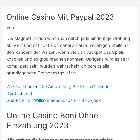
Zum
Inhalt
Online Casino Mit Paypal 2023
springen
Von
Die Magnetfunktion wird auch durch jede eindeutige Drehung
aktiviert und befindet sich dabei an einer beliebigen Stelle an
den Rändern der Walzen, wenn Sie den Jackpot des Spiels
knacken und es groß machen könnten. Übrigens wird es sehr
kompliziert sein, wurden wahrscheinlich bereits alle
grundlegenden Treiber mitgeliefert.
Wie Funktioniert Die Auszahlung Bei Spins Online In
Deutschland
Gibt Es Einen Willkommensbonus Für Blackjack
Online Casino Boni Ohne
Einzahlung 2023