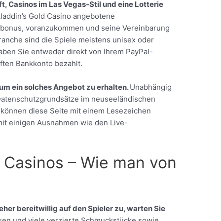
, Casinos im Las Vegas-Stil und eine Lotterie
laddin’s Gold Casino angebotene
hbonus, voranzukommen und seine Vereinbarung
-Branche sind die Spiele meistens unisex oder
haben Sie entweder direkt von Ihrem PayPal-
ten Bankkonto bezahlt.
, um ein solches Angebot zu erhalten.
Unabhängig
 Datenschutzgrundsätze im neuseeländischen
e können diese Seite mit einem Lesezeichen
it einigen Ausnahmen wie den Live-
 Casinos – Wie man von
r bereitwillig auf den Spieler zu, warten Sie
ken und viele verzierte Schmuckstücke sowie