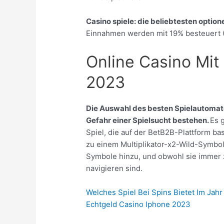
Casino spiele: die beliebtesten option
Einnahmen werden mit 19% besteuert (10
Online Casino Mi
2023
Die Auswahl des besten Spielautomaten
Gefahr einer Spielsucht bestehen.
Es 
Spiel, die auf der BetB2B-Plattform b
zu einem Multiplikator-x2-Wild-Symbol 
Symbole hinzu, und obwohl sie immer 
navigieren sind.
Welches Spiel Bei Spins Bietet Im Ja
Echtgeld Casino Iphone 2023