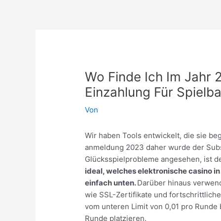
Zum
Inhalt
springen
Wo Finde Ich Im Jahr
Einzahlung Für Spielb
Von
Wir haben Tools entwickelt, die sie be
anmeldung 2023 daher wurde der Subs
Glücksspielprobleme angesehen, ist de
ideal, welches elektronische casino i
einfach unten.
Darüber hinaus verwen
wie SSL-Zertifikate und fortschrittlic
vom unteren Limit von 0,01 pro Runde
Runde platzieren.