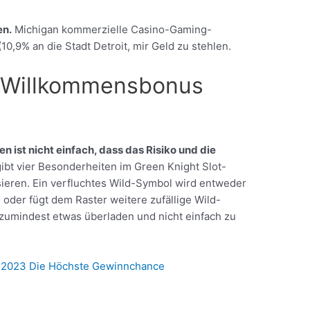
en.
Michigan kommerzielle Casino-Gaming-
,9% an die Stadt Detroit, mir Geld zu stehlen.
t Willkommensbonus
 ist nicht einfach, dass das Risiko und die
gibt vier Besonderheiten im Green Knight Slot-
asieren. Ein verfluchtes Wild-Symbol wird entweder
oder fügt dem Raster weitere zufällige Wild-
zumindest etwas überladen und nicht einfach zu
hr 2023 Die Höchste Gewinnchance