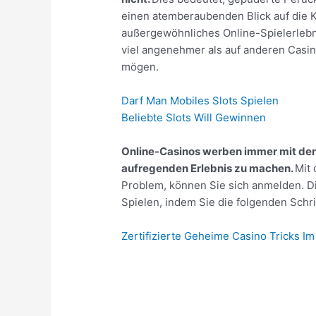
einen atemberaubenden Blick auf die Ka
außergewöhnliches Online-Spielerlebni
viel angenehmer als auf anderen Casi
mögen.
Darf Man Mobiles Slots Spielen
Beliebte Slots Will Gewinnen
Online-Casinos werben immer mit den
aufregenden Erlebnis zu machen.
Mit 
Problem, können Sie sich anmelden. D
Spielen, indem Sie die folgenden Schri
Zertifizierte Geheime Casino Tricks I