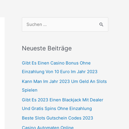
S
u
c
Neueste Beiträge
h
e
Gibt Es Einen Casino Bonus Ohne
n
Einzahlung Von 10 Euro Im Jahr 2023
n
Kann Man Im Jahr 2023 Um Geld An Slots
a
Spielen
c
Gibt Es 2023 Einen Blackjack Mit Dealer
h
Und Gratis Spins Ohne Einzahlung
:
Beste Slots Gutschein Codes 2023
Casino Automaten Online