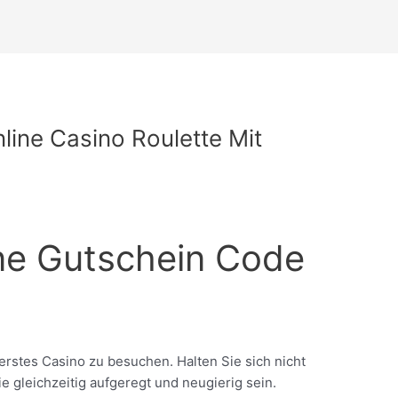
ine Casino Roulette Mit
ine Gutschein Code
erstes Casino zu besuchen. Halten Sie sich nicht
e gleichzeitig aufgeregt und neugierig sein.