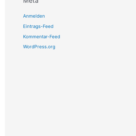
Meta
Anmelden
Eintrags-Feed
Kommentar-Feed
WordPress.org