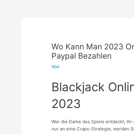
Zum
Inhalt
springen
Wo Kann Man 2023 Onl
Paypal Bezahlen
Von
Blackjack Onl
2023
Wer die Dame des Spiels entdeckt, Ihr 
nur an eine Craps-Strategie, werden Si