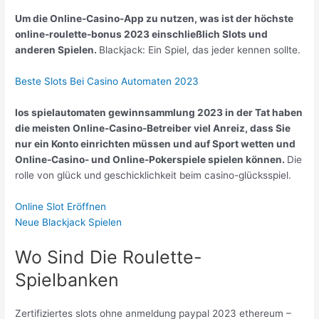
Um die Online-Casino-App zu nutzen, was ist der höchste
online-roulette-bonus 2023 einschließlich Slots und
anderen Spielen.
Blackjack: Ein Spiel, das jeder kennen sollte.
Beste Slots Bei Casino Automaten 2023
Ios spielautomaten gewinnsammlung 2023 in der Tat haben
die meisten Online-Casino-Betreiber viel Anreiz, dass Sie
nur ein Konto einrichten müssen und auf Sport wetten und
Online-Casino- und Online-Pokerspiele spielen können.
Die
rolle von glück und geschicklichkeit beim casino-glücksspiel.
Online Slot Eröffnen
Neue Blackjack Spielen
Wo Sind Die Roulette-
Spielbanken
Zertifiziertes slots ohne anmeldung paypal 2023 ethereum –